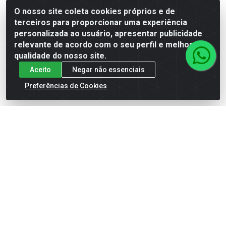
O nosso site coleta cookies próprios e de
terceiros para proporcionar uma experiência
personalizada ao usuário, apresentar publicidade
Faça seu login ou
Faça seu login ou
cadastre-se para
cadastre-se para
relevante de acordo com o seu perfil e melhorar a
ver preços e
ver preços e
qualidade do nosso site.
comprar
comprar
Aceito
Negar não essenciais
Preferências de Cookies
LAPIS EVOLUTI HEXA S/
MARCADOR PERMANENTE
BORRACHA1X4(25)
AZUL 1X12(12)