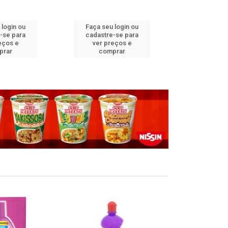
 login ou
Faça seu login ou
Faça seu 
-se para
cadastre-se para
cadastre
eços e
ver preços e
ver pr
prar
comprar
comp