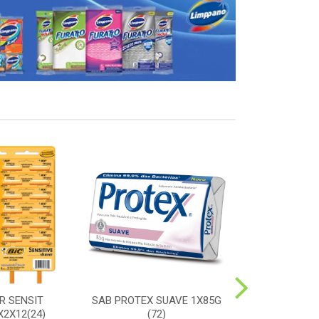
R SENSIT
SAB PROTEX SUAVE 1X85G
ESC SORRIS
2X12(24)
(72)
DURA