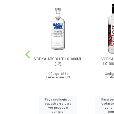
UE DOMECQ
VODKA ABSOLUT 1X1000ML
VODKA
0ML(12)
(12)
1X100
o: 6487
Código: 6361
Códig
agem: UN
Embalagem: UN
Embala
u login ou
Faça seu login ou
Faça seu
e-se para
cadastre-se para
cadastr
reços e
ver preços e
ver p
mprar
comprar
com