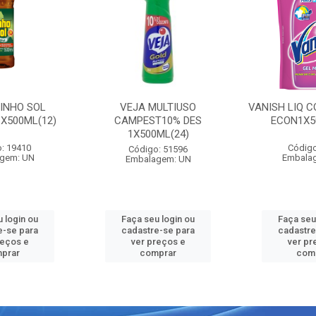
PINHO SOL
VEJA MULTIUSO
VANISH LIQ C
1X500ML(12)
CAMPEST10% DES
ECON1X5
1X500ML(24)
: 19410
Código
Código: 51596
gem: UN
Embala
Embalagem: UN
 login ou
Faça seu login ou
Faça seu
e-se para
cadastre-se para
cadastre
reços e
ver preços e
ver pr
prar
comprar
com