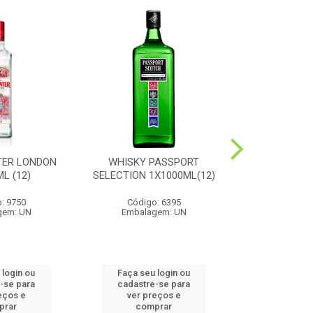
TER LONDON
WHISKY PASSPORT
CONHAQUE
L (12)
SELECTION 1X1000ML(12)
1X1000
: 9750
Código: 6395
Código
gem: UN
Embalagem: UN
Embalag
 login ou
Faça seu login ou
Faça seu 
-se para
cadastre-se para
cadastre
eços e
ver preços e
ver pr
prar
comprar
comp