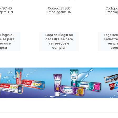
: 30140
Código: 34800
Código:
gem: UN
Embalagem: UN
Embala
 login ou
Faça seu login ou
Faça seu
e-se para
cadastre-se para
cadastre
reços e
ver preços e
ver pr
prar
comprar
com