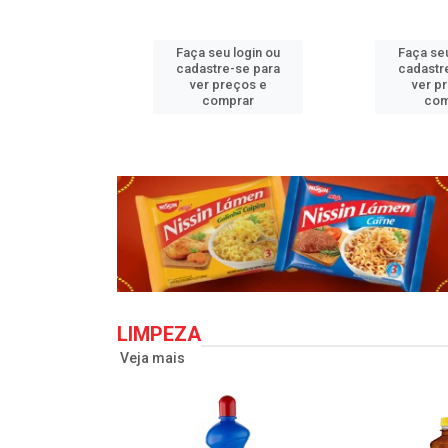
u login ou
Faça seu login ou
Faça seu
e-se para
cadastre-se para
cadastr
reços e
ver preços e
ver p
mprar
comprar
com
LIMPEZA
Veja mais