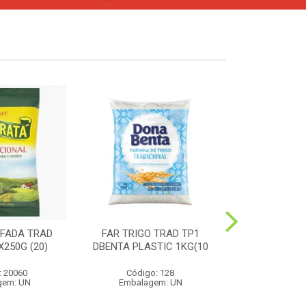
FADA TRAD
FAR TRIGO TRAD TP1
MILHO PIP
250G (20)
DBENTA PLASTIC 1KG(10
PREMIUM 4
: 20060
Código: 128
Código:
gem: UN
Embalagem: UN
Embalag