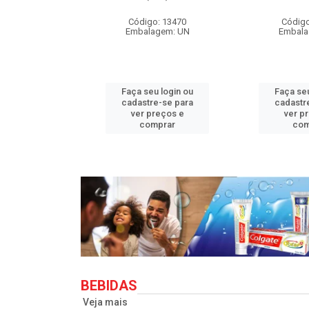
o: 33710
Código: 13470
Código
agem: UN
Embalagem: UN
Embala
u login ou
Faça seu login ou
Faça seu
e-se para
cadastre-se para
cadastr
reços e
ver preços e
ver p
mprar
comprar
com
BEBIDAS
Veja mais