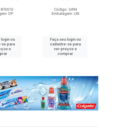
 876510
Código: 3494
Código
gem: DP
Embalagem: UN
Embalag
 login ou
Faça seu login ou
Faça seu 
-se para
cadastre-se para
cadastre
eços e
ver preços e
ver pr
prar
comprar
comp