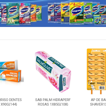
RRISO DENTES
SAB PALM HIDRAPERF
AP DE BA
X90G(144)
ROSAS 1X85G(108)
SHAVER1X