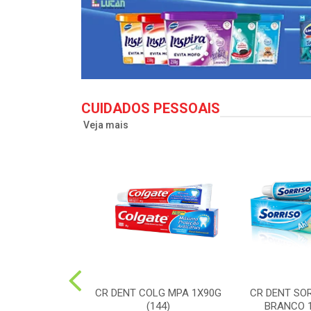
CUIDADOS PESSOAIS
Veja mais
LG TO12 CLEAN
CR DENT COLG MPA 1X90G
CR DENT SO
X50G(72)
(144)
BRANCO 1