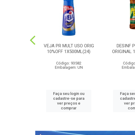
PEDRA PLUS
VEJA PR MULT USO ORIG
DESINF 
 1X20G(36)
10%OFF 1X500ML(24)
ORIGINAL 
o: 52426
Código: 93582
Código
agem: UN
Embalagem: UN
Embala
u login ou
Faça seu login ou
Faça seu
e-se para
cadastre-se para
cadastr
reços e
ver preços e
ver p
mprar
comprar
com