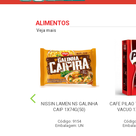
ALIMENTOS
Veja mais
PERONI SOL
NISSIN LAMEN NS GALINHA
CAFE PILAO
S 90G(24)
CAIP 1X74G(50)
VACUO 1
o: 2573
Código: 9154
Código
agem: UN
Embalagem: UN
Embala