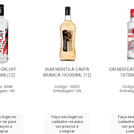
 ORLOFF
RUM MONTILA CARTA
GIN BEEFEA
0ML(12)
BRANCA 1X1000ML (12)
1X750M
o: 6368
Código: 16525
Código
gem: UN
Embalagem: UN
Embala
 login ou
Faça seu login ou
Faça seu
e-se para
cadastre-se para
cadastre
reços e
ver preços e
ver pr
prar
comprar
com