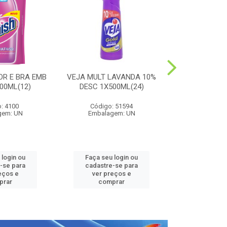
OR E BRA EMB
VEJA MULT LAVANDA 10%
HARPIC PE
00ML(12)
DESC 1X500ML(24)
LAVANDA 1
: 4100
Código: 51594
Código:
gem: UN
Embalagem: UN
Embalag
 login ou
Faça seu login ou
Faça seu 
-se para
cadastre-se para
cadastre
eços e
ver preços e
ver pr
prar
comprar
comp