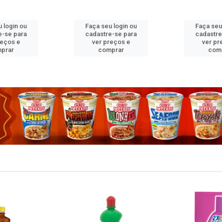
 login ou
Faça seu login ou
Faça seu
e-se para
cadastre-se para
cadastre
reços e
ver preços e
ver pr
prar
comprar
com