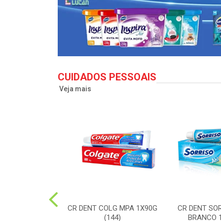
CUIDADOS PESSOAIS
Veja mais
LG TO12 CLEAN
CR DENT COLG MPA 1X90G
CR DENT SO
X50G(72)
(144)
BRANCO 1