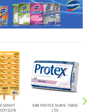
R SENSIT
SAB PROTEX SUAVE 1X85G
ESC SORRIS
2X12(24)
(72)
DURA