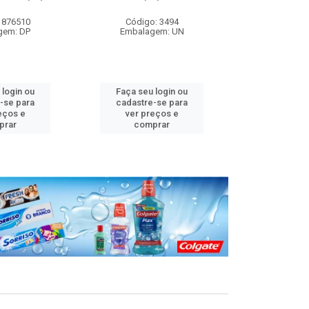
 876510
Código: 3494
Código
gem: DP
Embalagem: UN
Embalag
 login ou
Faça seu login ou
Faça seu 
-se para
cadastre-se para
cadastre
eços e
ver preços e
ver pr
prar
comprar
comp