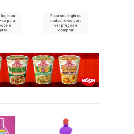
 login ou
Faça seu login ou
Faça seu 
-se para
cadastre-se para
cadastre
eços e
ver preços e
ver pr
prar
comprar
comp