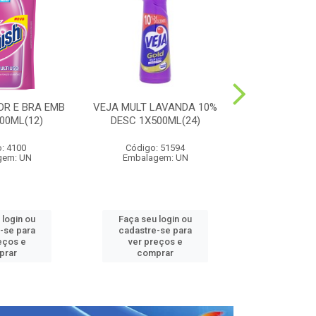
OR E BRA EMB
VEJA MULT LAVANDA 10%
HARPIC PE
00ML(12)
DESC 1X500ML(24)
LAVANDA 1
: 4100
Código: 51594
Código:
gem: UN
Embalagem: UN
Embalag
 login ou
Faça seu login ou
Faça seu 
-se para
cadastre-se para
cadastre
eços e
ver preços e
ver pr
prar
comprar
comp