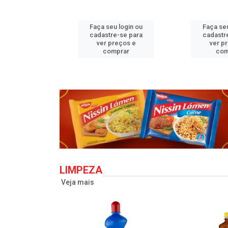
u login ou
Faça seu login ou
Faça seu
e-se para
cadastre-se para
cadastr
reços e
ver preços e
ver p
mprar
comprar
com
LIMPEZA
Veja mais