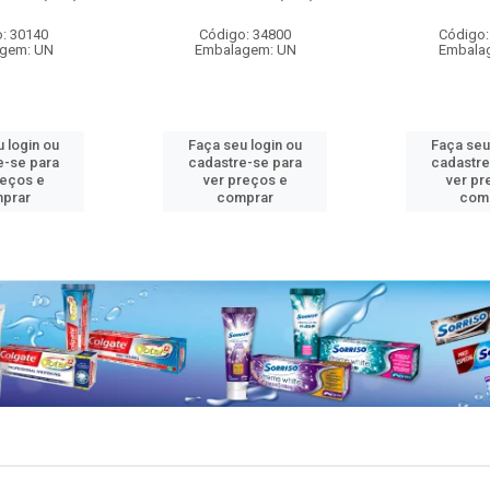
: 30140
Código: 34800
Código:
gem: UN
Embalagem: UN
Embala
 login ou
Faça seu login ou
Faça seu
e-se para
cadastre-se para
cadastre
reços e
ver preços e
ver pr
prar
comprar
com