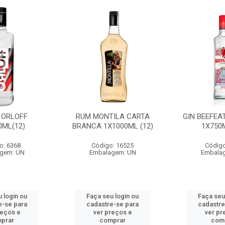
 ORLOFF
RUM MONTILA CARTA
GIN BEEFEA
0ML(12)
BRANCA 1X1000ML (12)
1X750M
o: 6368
Código: 16525
Código
gem: UN
Embalagem: UN
Embala
 login ou
Faça seu login ou
Faça seu
e-se para
cadastre-se para
cadastre
reços e
ver preços e
ver pr
prar
comprar
com