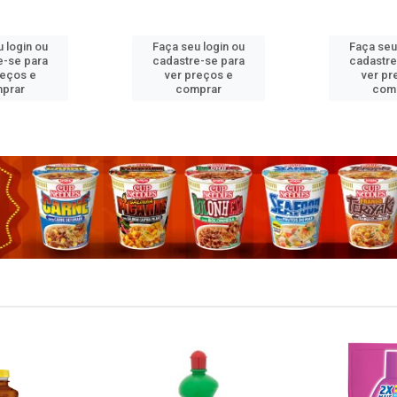
 login ou
Faça seu login ou
Faça seu
e-se para
cadastre-se para
cadastre
reços e
ver preços e
ver pr
prar
comprar
com