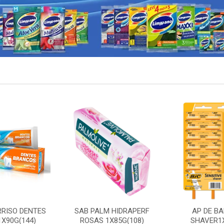
RRISO DENTES
SAB PALM HIDRAPERF
AP DE BA
X90G(144)
ROSAS 1X85G(108)
SHAVER1X