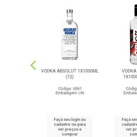
UE DOMECQ
VODKA ABSOLUT 1X1000ML
VODKA
0ML(12)
(12)
1X100
o: 6487
Código: 6361
Códig
agem: UN
Embalagem: UN
Embala
u login ou
Faça seu login ou
Faça seu
e-se para
cadastre-se para
cadastr
reços e
ver preços e
ver p
mprar
comprar
com