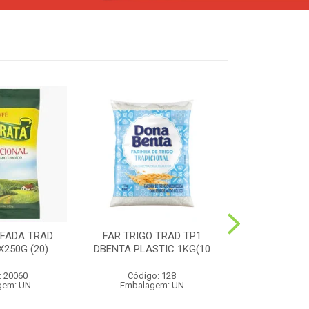
FADA TRAD
FAR TRIGO TRAD TP1
MILHO PIP
250G (20)
DBENTA PLASTIC 1KG(10
PREMIUM 4
: 20060
Código: 128
Código:
gem: UN
Embalagem: UN
Embalag