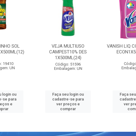
PINHO SOL
VEJA MULTIUSO
VANISH LIQ C
1X500ML(12)
CAMPEST10% DES
ECON1X5
1X500ML(24)
: 19410
Código
Código: 51596
gem: UN
Embala
Embalagem: UN
 login ou
Faça seu login ou
Faça seu
e-se para
cadastre-se para
cadastre
reços e
ver preços e
ver pr
prar
comprar
com