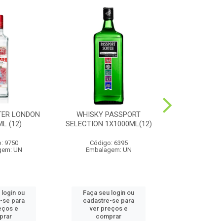
TER LONDON
WHISKY PASSPORT
CONHAQUE
L (12)
SELECTION 1X1000ML(12)
1X1000
: 9750
Código: 6395
Código
gem: UN
Embalagem: UN
Embalag
 login ou
Faça seu login ou
Faça seu 
-se para
cadastre-se para
cadastre
eços e
ver preços e
ver pr
prar
comprar
comp