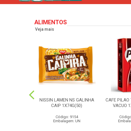
ALIMENTOS
Veja mais
PERONI SOL
NISSIN LAMEN NS GALINHA
CAFE PILAO
S 90G(24)
CAIP 1X74G(50)
VACUO 1
o: 2573
Código: 9154
Código
agem: UN
Embalagem: UN
Embala