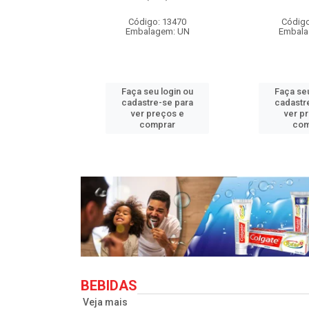
o: 33710
Código: 13470
Código
agem: UN
Embalagem: UN
Embala
u login ou
Faça seu login ou
Faça seu
e-se para
cadastre-se para
cadastr
reços e
ver preços e
ver p
mprar
comprar
com
BEBIDAS
Veja mais