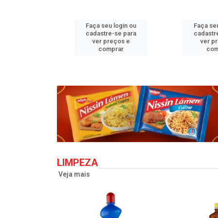
u login ou
Faça seu login ou
Faça seu
e-se para
cadastre-se para
cadastr
reços e
ver preços e
ver p
mprar
comprar
com
LIMPEZA
Veja mais