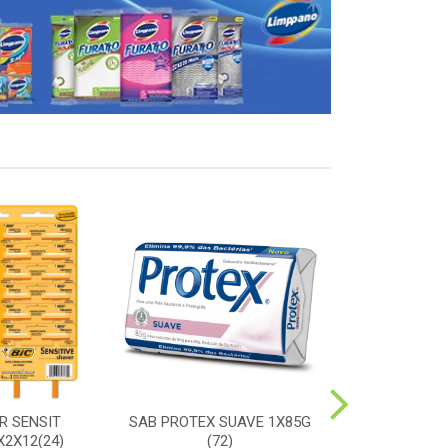
R SENSIT
SAB PROTEX SUAVE 1X85G
ESC SORRIS
2X12(24)
(72)
DURA