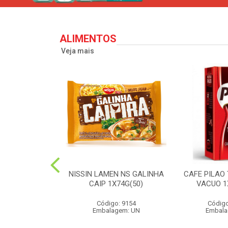
ALIMENTOS
Veja mais
PERONI SOL
NISSIN LAMEN NS GALINHA
CAFE PILAO
S 90G(24)
CAIP 1X74G(50)
VACUO 1
o: 2573
Código: 9154
Código
agem: UN
Embalagem: UN
Embala