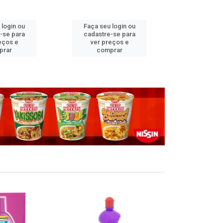
 login ou
Faça seu login ou
Faça seu 
-se para
cadastre-se para
cadastre
eços e
ver preços e
ver pr
prar
comprar
comp