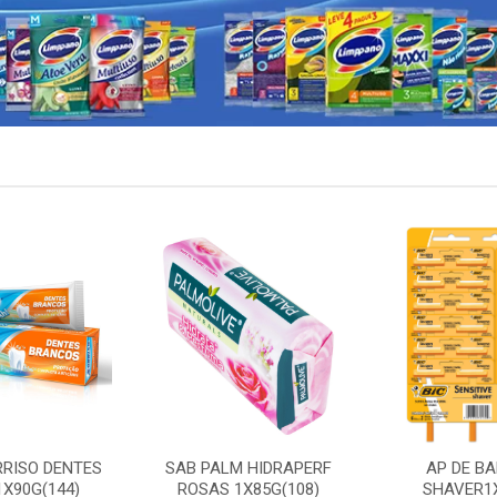
RRISO DENTES
SAB PALM HIDRAPERF
AP DE BA
X90G(144)
ROSAS 1X85G(108)
SHAVER1X