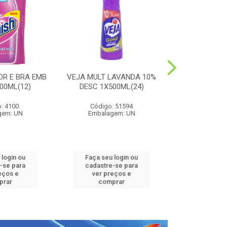
OR E BRA EMB
VEJA MULT LAVANDA 10%
HARPIC PE
00ML(12)
DESC 1X500ML(24)
LAVANDA 1
: 4100
Código: 51594
Código:
gem: UN
Embalagem: UN
Embalag
 login ou
Faça seu login ou
Faça seu 
-se para
cadastre-se para
cadastre
eços e
ver preços e
ver pr
prar
comprar
comp