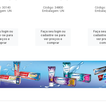
: 30140
Código: 34800
Código:
gem: UN
Embalagem: UN
Embala
 login ou
Faça seu login ou
Faça seu
e-se para
cadastre-se para
cadastre
reços e
ver preços e
ver pr
prar
comprar
com