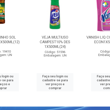
PINHO SOL
VEJA MULTIUSO
VANISH LIQ C
1X500ML(12)
CAMPEST10% DES
ECON1X5
1X500ML(24)
: 19410
Código
Código: 51596
gem: UN
Embala
Embalagem: UN
 login ou
Faça seu login ou
Faça seu
e-se para
cadastre-se para
cadastre
reços e
ver preços e
ver pr
prar
comprar
com