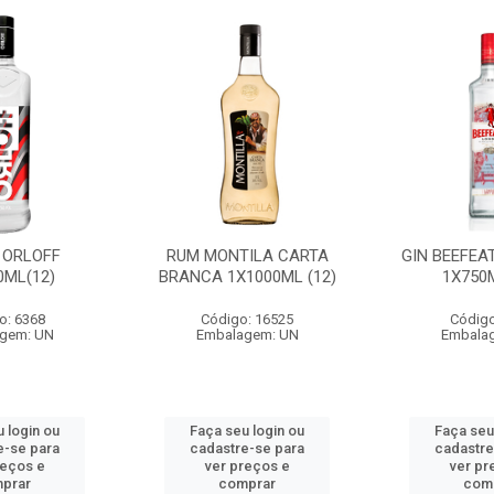
 ORLOFF
RUM MONTILA CARTA
GIN BEEFEA
0ML(12)
BRANCA 1X1000ML (12)
1X750M
o: 6368
Código: 16525
Código
gem: UN
Embalagem: UN
Embala
 login ou
Faça seu login ou
Faça seu
e-se para
cadastre-se para
cadastre
reços e
ver preços e
ver pr
prar
comprar
com