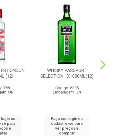
TER LONDON
WHISKY PASSPORT
CONHAQUE
L (12)
SELECTION 1X1000ML(12)
1X1000
: 9750
Código: 6395
Código
gem: UN
Embalagem: UN
Embalag
 login ou
Faça seu login ou
Faça seu 
-se para
cadastre-se para
cadastre
eços e
ver preços e
ver pr
prar
comprar
comp