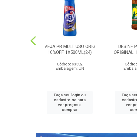
PEDRA PLUS
VEJA PR MULT USO ORIG
DESINF 
 1X20G(36)
10%OFF 1X500ML(24)
ORIGINAL 
o: 52426
Código: 93582
Código
agem: UN
Embalagem: UN
Embala
u login ou
Faça seu login ou
Faça seu
e-se para
cadastre-se para
cadastr
reços e
ver preços e
ver p
mprar
comprar
com