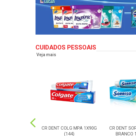
CUIDADOS PESSOAIS
Veja mais
LG TO12 CLEAN
CR DENT COLG MPA 1X90G
CR DENT SO
X50G(72)
(144)
BRANCO 1