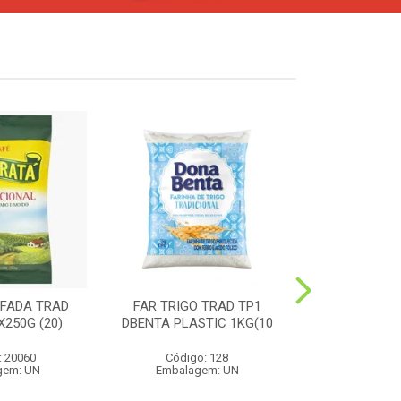
FADA TRAD
FAR TRIGO TRAD TP1
MILHO PIP
250G (20)
DBENTA PLASTIC 1KG(10
PREMIUM 4
: 20060
Código: 128
Código:
gem: UN
Embalagem: UN
Embalag