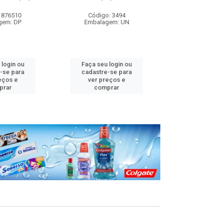
 876510
Código: 3494
Código
gem: DP
Embalagem: UN
Embalag
 login ou
Faça seu login ou
Faça seu 
-se para
cadastre-se para
cadastre
eços e
ver preços e
ver pr
prar
comprar
comp