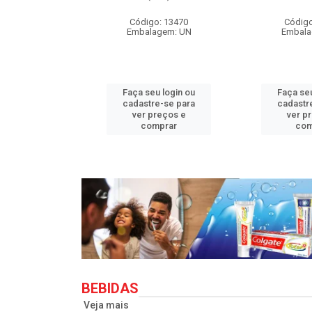
o: 33710
Código: 13470
Código
agem: UN
Embalagem: UN
Embala
u login ou
Faça seu login ou
Faça seu
e-se para
cadastre-se para
cadastr
reços e
ver preços e
ver p
mprar
comprar
com
BEBIDAS
Veja mais