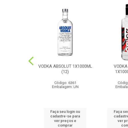
UE DOMECQ
VODKA ABSOLUT 1X1000ML
VODKA
0ML(12)
(12)
1X100
o: 6487
Código: 6361
Códig
agem: UN
Embalagem: UN
Embala
u login ou
Faça seu login ou
Faça seu
e-se para
cadastre-se para
cadastr
reços e
ver preços e
ver p
mprar
comprar
com