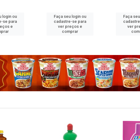
 login ou
Faça seu login ou
Faça seu
e-se para
cadastre-se para
cadastre
reços e
ver preços e
ver pr
prar
comprar
com