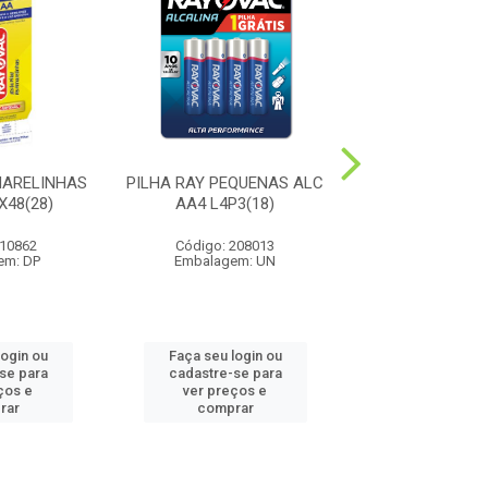
MARELINHAS
PILHA RAY PEQUENAS ALC
PILHA RAY PAL
X48(28)
AA4 L4P3(18)
AAA4 L4P3 1
 10862
Código: 208013
Código: 20
em: DP
Embalagem: UN
Embalagem:
login ou
Faça seu login ou
Faça seu log
se para
cadastre-se para
cadastre-se
ços e
ver preços e
ver preços
rar
comprar
compra