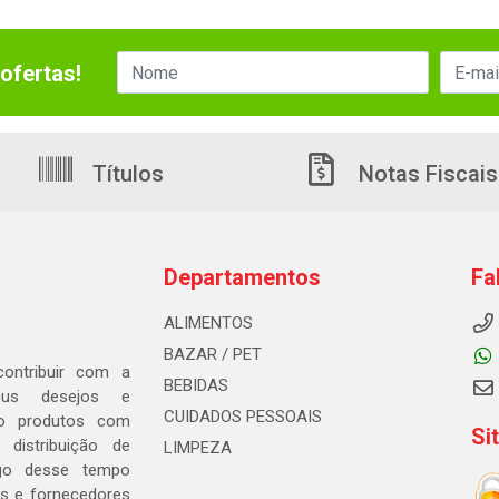
ofertas!
Títulos
Notas Fiscais
Departamentos
Fa
ALIMENTOS
BAZAR / PET
ontribuir com a
BEBIDAS
seus desejos e
CUIDADOS PESSOAIS
ndo produtos com
Si
distribuição de
LIMPEZA
go desse tempo
s e fornecedores