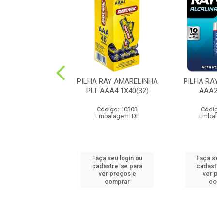
RAY CR2032-5 5
PILHA RAY AMARELINHA
PILHA RA
UNID(10)
PLT AAA4 1X40(32)
AAA2
digo: 203252
Código: 10303
Códig
balagem: UN
Embalagem: DP
Embal
 seu login ou
Faça seu login ou
Faça s
astre-se para
cadastre-se para
cadast
er preços e
ver preços e
ver 
comprar
comprar
co