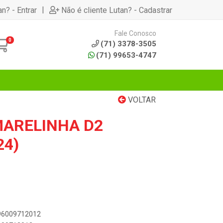
|
an? - Entrar
Não é cliente Lutan? - Cadastrar
Fale Conosco
0
(71) 3378-3505
(71) 99653-4747
VOLTAR
MARELINHA D2
24)
896009712012