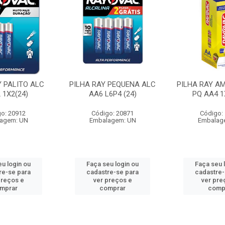
Y PALITO ALC
PILHA RAY PEQUENA ALC
PILHA RAY A
 1X2(24)
AA6 L6P4 (24)
PQ AA4 1
o: 20912
Código: 20871
Código:
agem: UN
Embalagem: UN
Embalag
eu login ou
Faça seu login ou
Faça seu 
re-se para
cadastre-se para
cadastre-
preços e
ver preços e
ver pre
mprar
comprar
comp