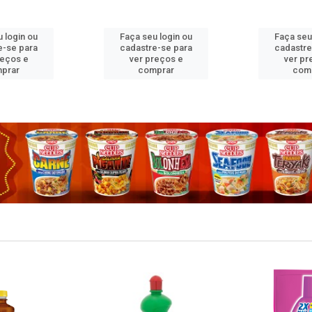
 login ou
Faça seu login ou
Faça seu
e-se para
cadastre-se para
cadastre
reços e
ver preços e
ver pr
prar
comprar
com