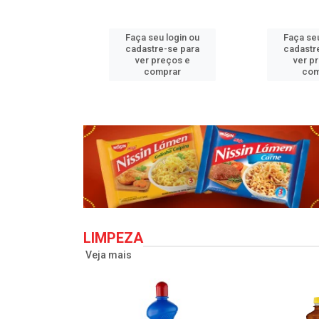
u login ou
Faça seu login ou
Faça seu
e-se para
cadastre-se para
cadastr
reços e
ver preços e
ver p
mprar
comprar
com
LIMPEZA
Veja mais