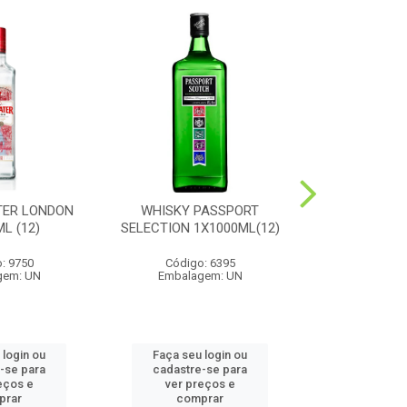
TER LONDON
WHISKY PASSPORT
CONHAQUE
L (12)
SELECTION 1X1000ML(12)
1X1000
: 9750
Código: 6395
Código
gem: UN
Embalagem: UN
Embalag
 login ou
Faça seu login ou
Faça seu 
-se para
cadastre-se para
cadastre
eços e
ver preços e
ver pr
prar
comprar
comp