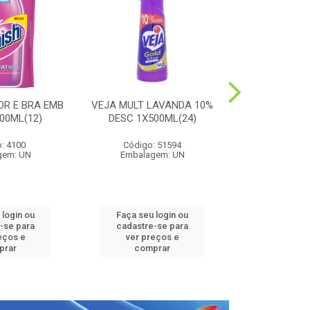
OR E BRA EMB
VEJA MULT LAVANDA 10%
HARPIC PE
00ML(12)
DESC 1X500ML(24)
LAVANDA 1
: 4100
Código: 51594
Código:
gem: UN
Embalagem: UN
Embalag
 login ou
Faça seu login ou
Faça seu 
-se para
cadastre-se para
cadastre
eços e
ver preços e
ver pr
prar
comprar
comp