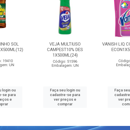
PINHO SOL
VEJA MULTIUSO
VANISH LIQ C
1X500ML(12)
CAMPEST10% DES
ECON1X5
1X500ML(24)
: 19410
Código
Código: 51596
gem: UN
Embala
Embalagem: UN
 login ou
Faça seu login ou
Faça seu
e-se para
cadastre-se para
cadastre
reços e
ver preços e
ver pr
prar
comprar
com