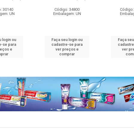
: 30140
Código: 34800
Código:
gem: UN
Embalagem: UN
Embala
 login ou
Faça seu login ou
Faça seu
e-se para
cadastre-se para
cadastre
reços e
ver preços e
ver pr
prar
comprar
com