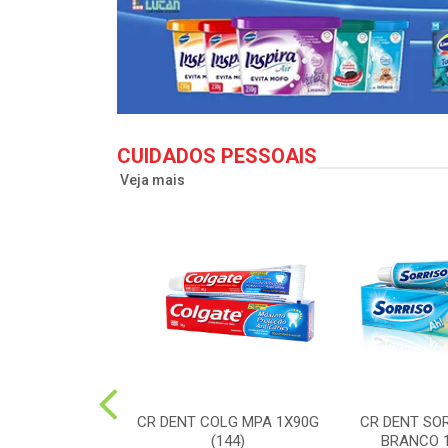
CUIDADOS PESSOAIS
Veja mais
LG TO12 CLEAN
CR DENT COLG MPA 1X90G
CR DENT SO
X50G(72)
(144)
BRANCO 1