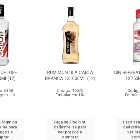
 ORLOFF
RUM MONTILA CARTA
GIN BEEFEA
0ML(12)
BRANCA 1X1000ML (12)
1X750M
o: 6368
Código: 16525
Código
gem: UN
Embalagem: UN
Embala
 login ou
Faça seu login ou
Faça seu
e-se para
cadastre-se para
cadastre
reços e
ver preços e
ver pr
prar
comprar
com