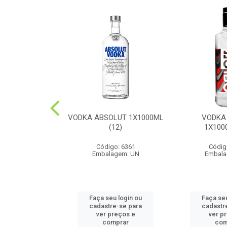
UE DOMECQ
VODKA ABSOLUT 1X1000ML
VODKA
0ML(12)
(12)
1X100
o: 6487
Código: 6361
Códig
agem: UN
Embalagem: UN
Embala
u login ou
Faça seu login ou
Faça seu
e-se para
cadastre-se para
cadastr
reços e
ver preços e
ver p
mprar
comprar
com