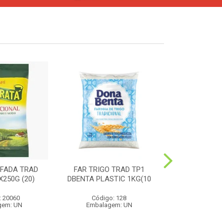
FADA TRAD
FAR TRIGO TRAD TP1
MILHO PIP
250G (20)
DBENTA PLASTIC 1KG(10
PREMIUM 4
: 20060
Código: 128
Código:
gem: UN
Embalagem: UN
Embalag