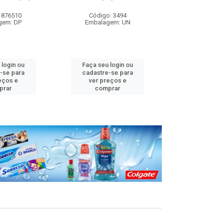
 876510
Código: 3494
Código
gem: DP
Embalagem: UN
Embalag
 login ou
Faça seu login ou
Faça seu 
-se para
cadastre-se para
cadastre
eços e
ver preços e
ver pr
prar
comprar
comp