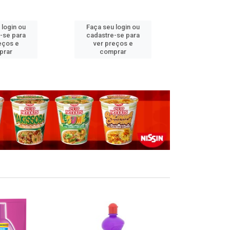
 login ou
Faça seu login ou
Faça seu 
-se para
cadastre-se para
cadastre
eços e
ver preços e
ver pr
prar
comprar
comp