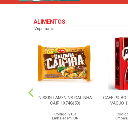
ALIMENTOS
Veja mais
PERONI SOL
NISSIN LAMEN NS GALINHA
CAFE PILAO
S 90G(24)
CAIP 1X74G(50)
VACUO 1
o: 2573
Código: 9154
Código
agem: UN
Embalagem: UN
Embala