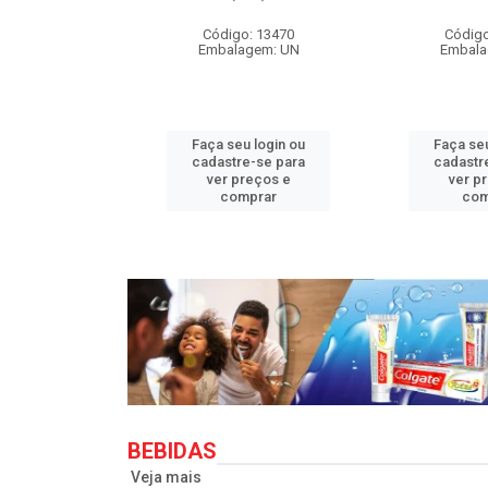
o: 33710
Código: 13470
Código
agem: UN
Embalagem: UN
Embala
u login ou
Faça seu login ou
Faça seu
e-se para
cadastre-se para
cadastr
reços e
ver preços e
ver p
mprar
comprar
com
BEBIDAS
Veja mais