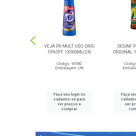
PEDRA PLUS
VEJA PR MULT USO ORIG
DESINF 
 1X20G(36)
10%OFF 1X500ML(24)
ORIGINAL 
o: 52426
Código: 93582
Código
agem: UN
Embalagem: UN
Embala
u login ou
Faça seu login ou
Faça seu
e-se para
cadastre-se para
cadastr
reços e
ver preços e
ver p
mprar
comprar
com