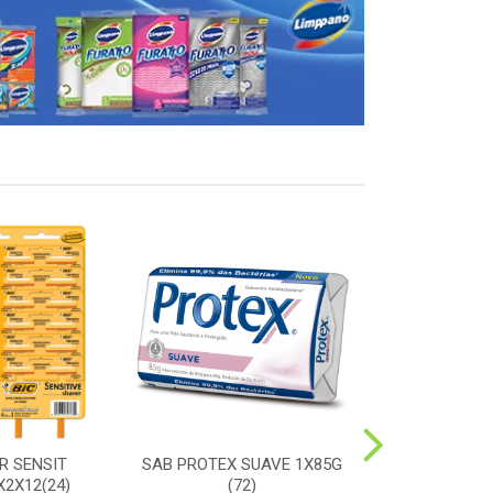
R SENSIT
SAB PROTEX SUAVE 1X85G
ESC SORRIS
2X12(24)
(72)
DURA