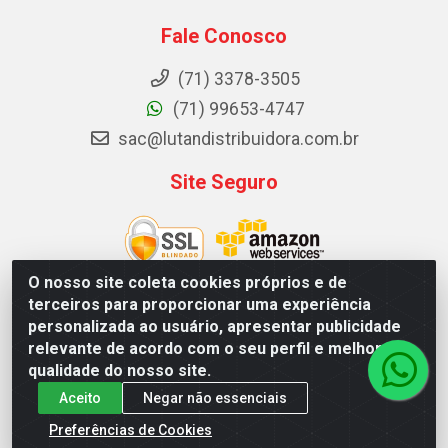
Fale Conosco
(71) 3378-3505
(71) 99653-4747
sac@lutandistribuidora.com.br
Site Seguro
O nosso site coleta cookies próprios e de
terceiros para proporcionar uma experiência
personalizada ao usuário, apresentar publicidade
Lutan Distribuidora - Rua Dr. Gerino Souza Filho, 1525 - Itinga -
relevante de acordo com o seu perfil e melhorar a
Lauro de Freitas / BA - CEP 42700-000 - CNPJ
qualidade do nosso site.
05.156.713/0001-62
Aceito
Negar não essenciais
Preferências de Cookies