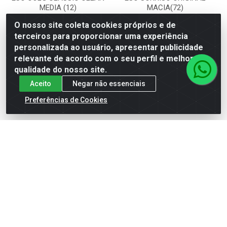
MEDIA (12)
MACIA(72)
O nosso site coleta cookies próprios e de
Código: 18460
Código: 1649
Embalagem: UN
Embalagem: UN
terceiros para proporcionar uma experiência
personalizada ao usuário, apresentar publicidade
relevante de acordo com o seu perfil e melhorar a
Faça seu login ou
Faça seu login ou
qualidade do nosso site.
cadastre-se para
cadastre-se para
Aceito
Negar não essenciais
ver preços e
ver preços e
comprar
comprar
Preferências de Cookies