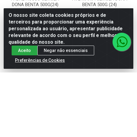
DONA BENTA 500G(24)
BENTA 500G (24)
O nosso site coleta cookies próprios e de
Código: 263700
Código: 500
Embalagem: UN
Embalagem: UN
terceiros para proporcionar uma experiência
personalizada ao usuário, apresentar publicidade
relevante de acordo com o seu perfil e melhorar a
Faça seu login ou
Faça seu login ou
qualidade do nosso site.
cadastre-se para
cadastre-se para
Aceito
Negar não essenciais
ver preços e
ver preços e
comprar
comprar
Preferências de Cookies