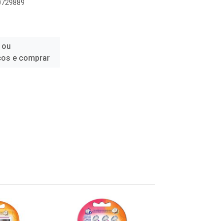
30729889
 ou
ços e comprar