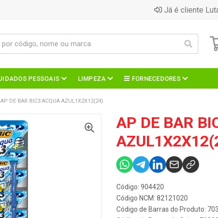
Já é cliente Lut
UIDADOS PESSOAIS
LIMPEZA
FORNECEDORES
AP DE BAR BIC3 ACQUA AZUL1X2X12(24)
AP DE BAR B
AZUL1X2X12(
Código: 904420
Código NCM: 82121020
Código de Barras do Produto: 7