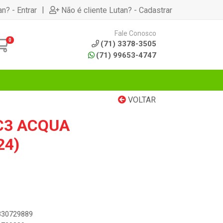
|
an? - Entrar
Não é cliente Lutan? - Cadastrar
Fale Conosco
0
(71) 3378-3505
(71) 99653-4747
VOLTAR
IC3 ACQUA
24)
0330729889