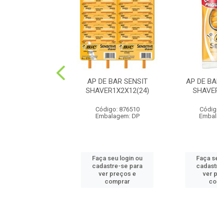
E BAR COMFT3
AP DE BAR SENSIT
AP DE BA
 BLACK 1X12(40)
SHAVER1X2X12(24)
SHAVER
digo: 891998
Código: 876510
Códig
balagem: DP
Embalagem: DP
Embal
 seu login ou
Faça seu login ou
Faça s
astre-se para
cadastre-se para
cadast
er preços e
ver preços e
ver 
comprar
comprar
co