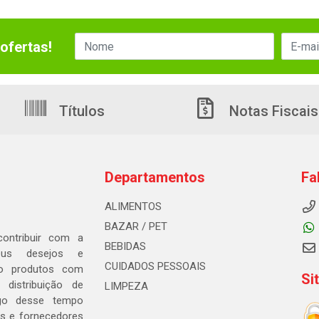
ofertas!
Títulos
Notas Fiscais
Departamentos
Fa
ALIMENTOS
BAZAR / PET
ontribuir com a
BEBIDAS
seus desejos e
CUIDADOS PESSOAIS
ndo produtos com
Si
distribuição de
LIMPEZA
go desse tempo
s e fornecedores