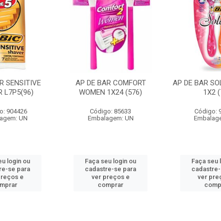
R SENSITIVE
AP DE BAR COMFORT
AP DE BAR SOL
 L7P5(96)
WOMEN 1X24 (576)
1X2 (
o: 904426
Código: 85633
Código: 
agem: UN
Embalagem: UN
Embalag
eu login ou
Faça seu login ou
Faça seu 
re-se para
cadastre-se para
cadastre-
preços e
ver preços e
ver pre
mprar
comprar
comp