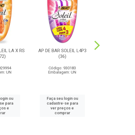
EIL LA X RS
AP DE BAR SOLEIL L4P3
AP DE BAR S
72)
(36)
NATURALS 1X
929994
Código: 930183
Código: 97
em: UN
Embalagem: UN
Embalagem:
login ou
Faça seu login ou
Faça seu log
se para
cadastre-se para
cadastre-se
ços e
ver preços e
ver preços
rar
comprar
compra