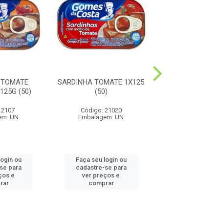
 TOMATE
SARDINHA TOMATE 1X125
SARDINHA OLE
125G (50)
(50)
(50)
 2107
Código: 21020
Código: 21
em: UN
Embalagem: UN
Embalagem:
login ou
Faça seu login ou
Faça seu log
se para
cadastre-se para
cadastre-se
ços e
ver preços e
ver preços
rar
comprar
compra