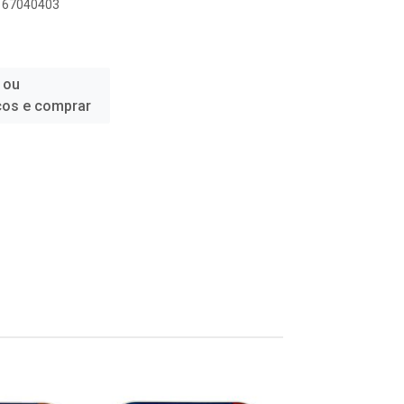
1167040403
 ou
ços e comprar