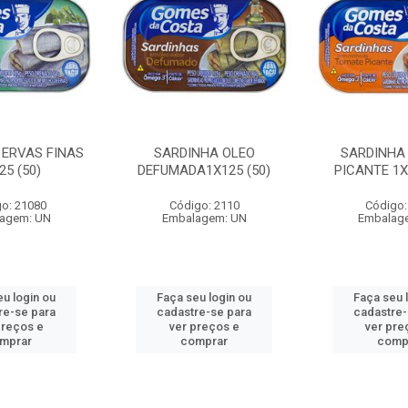
 ERVAS FINAS
SARDINHA OLEO
SARDINHA
25 (50)
DEFUMADA1X125 (50)
PICANTE 1X
o: 21080
Código: 2110
Código:
agem: UN
Embalagem: UN
Embalag
eu login ou
Faça seu login ou
Faça seu 
re-se para
cadastre-se para
cadastre-
preços e
ver preços e
ver pre
mprar
comprar
comp