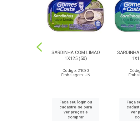
M SOLIDO AO
SARDINHA COM LIMAO
SARDINHA
AL 1X170 (24)
1X125 (50)
1X1
ódigo: 1175
Código: 21030
Códig
balagem: UN
Embalagem: UN
Embal
 seu login ou
Faça seu login ou
Faça s
astre-se para
cadastre-se para
cadast
er preços e
ver preços e
ver 
comprar
comprar
co