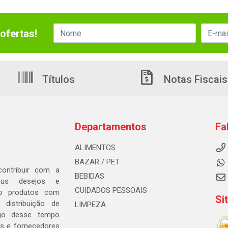
ofertas!
Títulos
Notas Fiscais
Departamentos
Fa
ALIMENTOS
BAZAR / PET
ontribuir com a
BEBIDAS
seus desejos e
CUIDADOS PESSOAIS
ndo produtos com
Si
distribuição de
LIMPEZA
go desse tempo
s e fornecedores