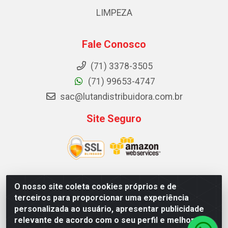
LIMPEZA
Fale Conosco
(71) 3378-3505
(71) 99653-4747
sac@lutandistribuidora.com.br
Site Seguro
O nosso site coleta cookies próprios e de
Lutan Distribuidora - Rua Dr. Gerino Souza Filho, 1525 -
terceiros para proporcionar uma experiência
Itinga - Lauro de Freitas / BA - CEP 42700-000 - CNPJ
personalizada ao usuário, apresentar publicidade
05.156.713/0001-62
relevante de acordo com o seu perfil e melhorar a