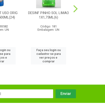
T USO ORIG
DESINF PINHO SOL LIMAO
DESINF PINH
00ML(24)
1X1,75ML(6)
LAVANDA 1X50
 93582
Código: 181
Código: 19
em: UN
Embalagem: UN
Embalagem:
login ou
Faça seu login ou
Faça seu log
se para
cadastre-se para
cadastre-se
ços e
ver preços e
ver preços
rar
comprar
compra