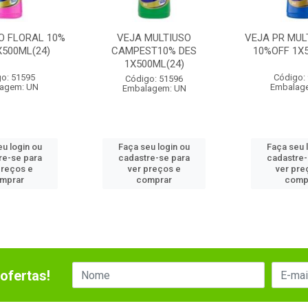
O FLORAL 10%
VEJA MULTIUSO
VEJA PR MUL
X500ML(24)
CAMPEST10% DES
10%OFF 1X5
1X500ML(24)
o: 51595
Código:
Código: 51596
agem: UN
Embalag
Embalagem: UN
eu login ou
Faça seu login ou
Faça seu 
re-se para
cadastre-se para
cadastre-
preços e
ver preços e
ver pre
mprar
comprar
comp
ofertas!