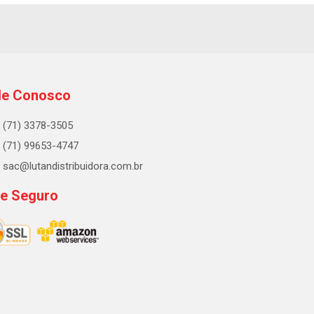
le Conosco
(71) 3378-3505
(71) 99653-4747
sac@lutandistribuidora.com.br
te Seguro