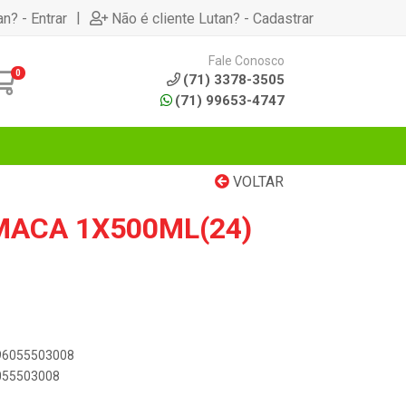
|
an? - Entrar
Não é cliente Lutan? - Cadastrar
Fale Conosco
0
(71) 3378-3505
(71) 99653-4747
VOLTAR
MACA 1X500ML(24)
896055503008
6055503008