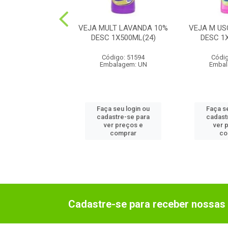
 POWDER1X450G
VEJA MULT LAVANDA 10%
VEJA M US
(12)
DESC 1X500ML(24)
DESC 1
digo: 71440
Código: 51594
Códig
balagem: UN
Embalagem: UN
Embal
 seu login ou
Faça seu login ou
Faça s
astre-se para
cadastre-se para
cadast
er preços e
ver preços e
ver 
comprar
comprar
co
Cadastre-se para receber nossas 