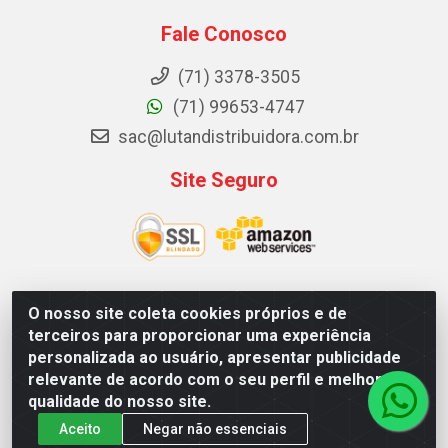
Fale Conosco
(71) 3378-3505
(71) 99653-4747
sac@lutandistribuidora.com.br
Site Seguro
O nosso site coleta cookies próprios e de
Lutan Distribuidora - Rua Dr. Gerino Souza Filho, 1525 -
terceiros para proporcionar uma experiência
Itinga - Lauro de Freitas / BA - CEP 42700-000 - CNPJ
personalizada ao usuário, apresentar publicidade
05.156.713/0001-62
relevante de acordo com o seu perfil e melhorar a
qualidade do nosso site.
Aceito
Negar não essenciais