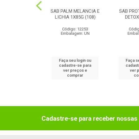
ROTEX BALANCE
SAB PALM MELANCIA E
SAB PRO
VEL 1X85(72)
LICHIA 1X85G (108)
DETOX
ódigo: 3499
Código: 12253
Códig
balagem: UN
Embalagem: UN
Embal
 seu login ou
Faça seu login ou
Faça s
astre-se para
cadastre-se para
cadast
er preços e
ver preços e
ver 
comprar
comprar
co
Cadastre-se para receber nossas 