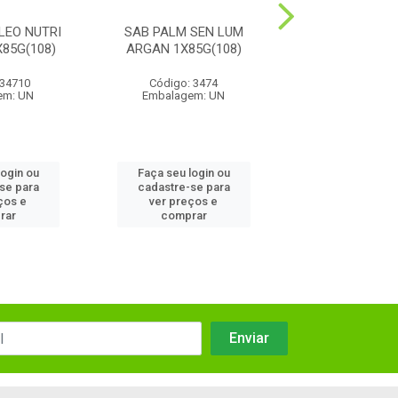
LEO NUTRI
SAB PALM SEN LUM
SAB PALM NAT 
85G(108)
ARGAN 1X85G(108)
GELEIA 1X85
 34710
Código: 3474
Código: 34
em: UN
Embalagem: UN
Embalagem:
login ou
Faça seu login ou
Faça seu log
se para
cadastre-se para
cadastre-se
ços e
ver preços e
ver preços
rar
comprar
compra