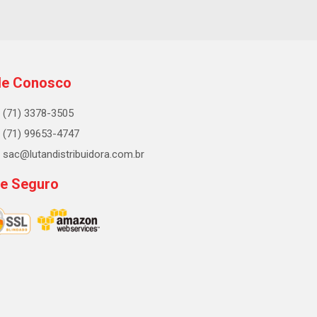
le Conosco
(71) 3378-3505
(71) 99653-4747
sac@lutandistribuidora.com.br
te Seguro