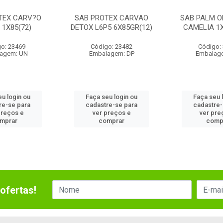
TEX CARV?O
SAB PROTEX CARVAO
SAB PALM O
 1X85(72)
DETOX L6P5 6X85GR(12)
CAMELIA 1X
o: 23469
Código: 23482
Código:
agem: UN
Embalagem: DP
Embalag
eu login ou
Faça seu login ou
Faça seu 
re-se para
cadastre-se para
cadastre-
preços e
ver preços e
ver pre
mprar
comprar
comp
ofertas!