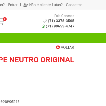
|
an? - Entrar
Não é cliente Lutan? - Cadastrar
Fale Conosco
0
(71) 3378-3505
(71) 99653-4747
VOLTAR
PE NEUTRO ORIGINAL
896098905913