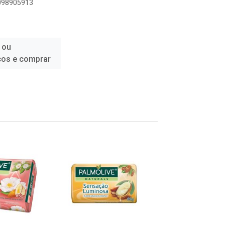
6098905913
 ou
ços e comprar