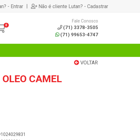
|
an? - Entrar
Não é cliente Lutan? - Cadastrar
Fale Conosco
0
(71) 3378-3505
(71) 99653-4747
VOLTAR
M OLEO CAMEL
891024029831