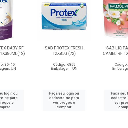
TEX BABY RF
SAB PROTEX FRESH
SAB LIQ P
1X380ML(12)
12X85G (72)
CAMEL RF 1X
o: 35415
Código: 6855
Código:
agem: UN
Embalagem: UN
Embalag
eu login ou
Faça seu login ou
Faça seu 
re-se para
cadastre-se para
cadastre-
preços e
ver preços e
ver pre
mprar
comprar
comp