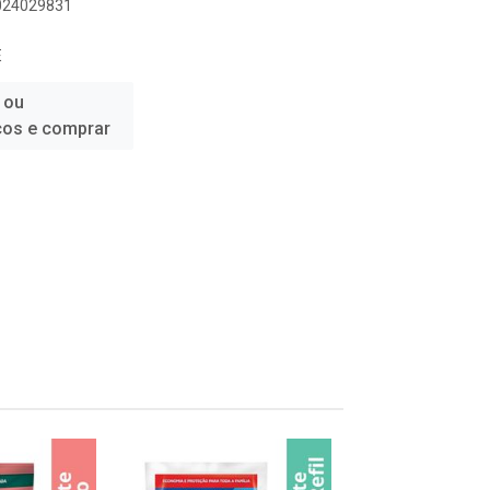
1024029831
E
 ou
ços e comprar