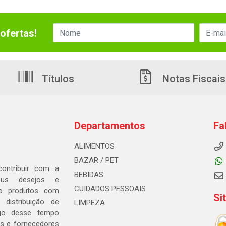
ofertas!
Títulos
Notas Fiscais
Departamentos
Fa
ALIMENTOS
BAZAR / PET
ontribuir com a
BEBIDAS
seus desejos e
CUIDADOS PESSOAIS
ndo produtos com
Si
distribuição de
LIMPEZA
go desse tempo
s e fornecedores