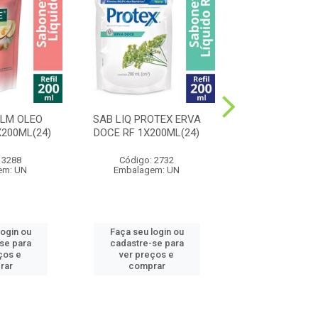
ALM OLEO
SAB LIQ PROTEX ERVA
SAB LIQ PALM N
200ML(24)
DOCE RF 1X200ML(24)
1X250ML(
 3288
Código: 2732
Código: 11
em: UN
Embalagem: UN
Embalagem:
login ou
Faça seu login ou
Faça seu log
se para
cadastre-se para
cadastre-se
ços e
ver preços e
ver preços
rar
comprar
compra