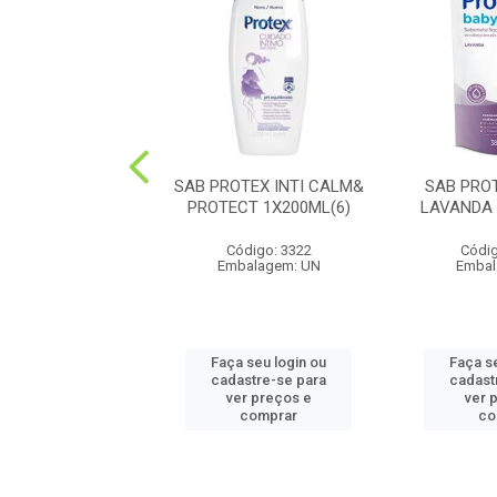
LIQ PALM NAT
SAB PROTEX INTI CALM&
SAB PRO
ICHI 250ML (12)
PROTECT 1X200ML(6)
LAVANDA 
digo: 46957
Código: 3322
Códig
balagem: UN
Embalagem: UN
Embal
 seu login ou
Faça seu login ou
Faça s
astre-se para
cadastre-se para
cadast
er preços e
ver preços e
ver 
comprar
comprar
co