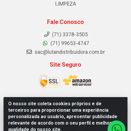
LIMPEZA
Fale Conosco
(71) 3378-3505
(71) 99653-4747
sac@lutandistribuidora.com.br
Site Seguro
O nosso site coleta cookies próprios e de
Lutan Distribuidora - Rua Dr. Gerino Souza Filho, 1525 -
terceiros para proporcionar uma experiência
Itinga - Lauro de Freitas / BA - CEP 42700-000 - CNPJ
personalizada ao usuário, apresentar publicidade
05.156.713/0001-62
relevante de acordo com o seu perfil e melhorar a
qualidade do nosso site.