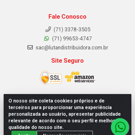
Fale Conosco
(71) 3378-3505
(71) 99653-4747
sac@lutandistribuidora.com.br
Site Seguro
O nosso site coleta cookies próprios e de
Lutan Distribuidora - Rua Dr. Gerino Souza Filho, 1525 -
terceiros para proporcionar uma experiência
Itinga - Lauro de Freitas / BA - CEP 42700-000 - CNPJ
personalizada ao usuário, apresentar publicidade
05.156.713/0001-62
relevante de acordo com o seu perfil e melhorar a
qualidade do nosso site.