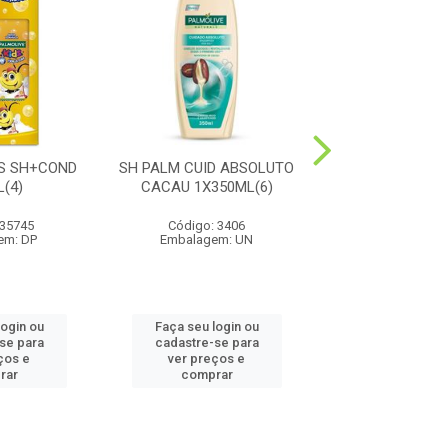
DS SH+COND
SH PALM CUID ABSOLUTO
SH PALM 
(4)
CACAU 1X350ML(6)
ANTICOCEIRA 1X
 35745
Código: 3406
Código: 33
em: DP
Embalagem: UN
Embalagem:
login ou
Faça seu login ou
Faça seu log
se para
cadastre-se para
cadastre-se
ços e
ver preços e
ver preços
rar
comprar
compra