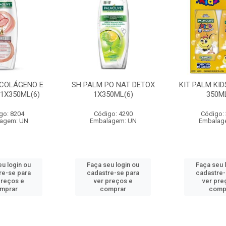
 COLÁGENO E
SH PALM PO NAT DETOX
KIT PALM KI
 1X350ML(6)
1X350ML(6)
350ML
go: 8204
Código: 4290
Código:
agem: UN
Embalagem: UN
Embalag
eu login ou
Faça seu login ou
Faça seu 
re-se para
cadastre-se para
cadastre-
preços e
ver preços e
ver pre
mprar
comprar
comp