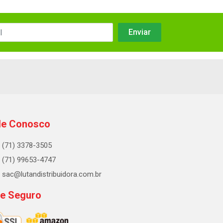
le Conosco
(71) 3378-3505
(71) 99653-4747
sac@lutandistribuidora.com.br
te Seguro