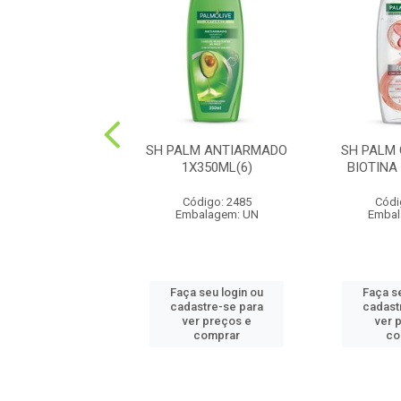
ALM NAT KIDS
SH PALM ANTIARMADO
SH PALM
S 1X350ML(6)
1X350ML(6)
BIOTINA
digo: 12680
Código: 2485
Códi
balagem: UN
Embalagem: UN
Embal
 seu login ou
Faça seu login ou
Faça s
astre-se para
cadastre-se para
cadast
er preços e
ver preços e
ver 
comprar
comprar
co