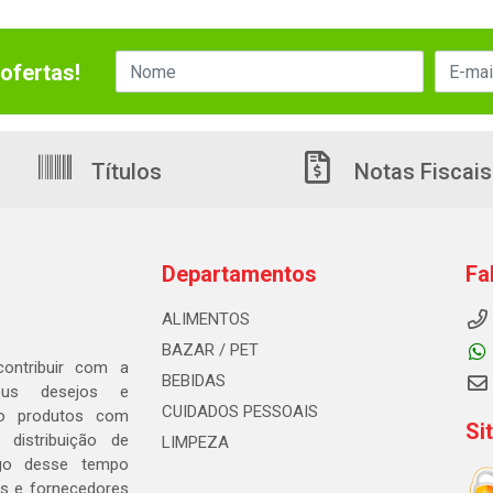
ofertas!
Títulos
Notas Fiscais
Departamentos
Fa
ALIMENTOS
BAZAR / PET
ontribuir com a
BEBIDAS
seus desejos e
CUIDADOS PESSOAIS
ndo produtos com
Si
distribuição de
LIMPEZA
go desse tempo
s e fornecedores