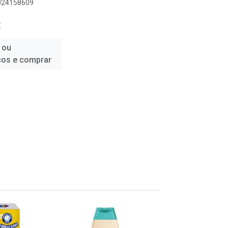
1024158609
E
 ou
ços e comprar