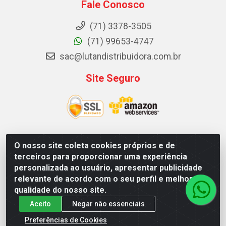
Fale Conosco
(71) 3378-3505
(71) 99653-4747
sac@lutandistribuidora.com.br
Site Seguro
O nosso site coleta cookies próprios e de
Lutan Distribuidora - Rua Dr. Gerino Souza Filho, 1525 -
terceiros para proporcionar uma experiência
Itinga - Lauro de Freitas / BA - CEP 42700-000 - CNPJ
personalizada ao usuário, apresentar publicidade
05.156.713/0001-62
relevante de acordo com o seu perfil e melhorar a
qualidade do nosso site.
Aceito
Negar não essenciais
Preferências de Cookies