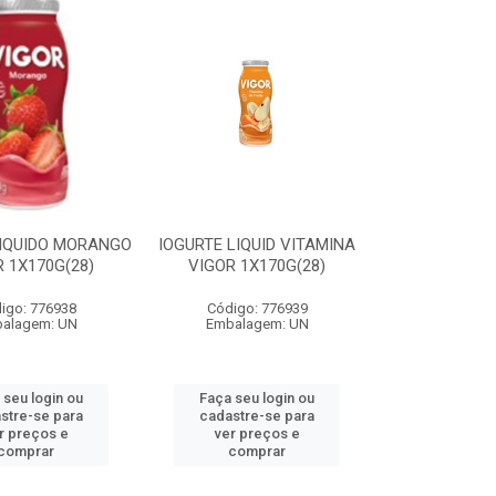
LIQUIDO MORANGO
IOGURTE LIQUID VITAMINA
 1X170G(28)
VIGOR 1X170G(28)
igo: 776938
Código: 776939
alagem: UN
Embalagem: UN
 seu login ou
Faça seu login ou
stre-se para
cadastre-se para
r preços e
ver preços e
comprar
comprar