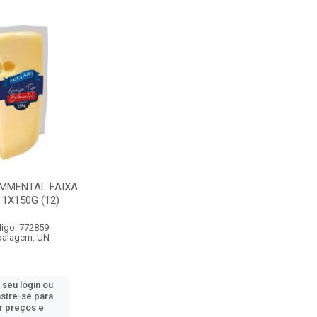
EMMENTAL FAIXA
 1X150G (12)
igo: 772859
alagem: UN
 seu login ou
stre-se para
r preços e