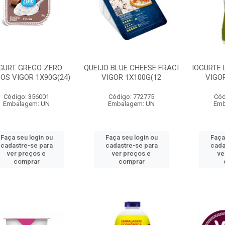
GURT GREGO ZERO
QUEIJO BLUE CHEESE FRACI
IOGURTE 
OS VIGOR 1X90G(24)
VIGOR 1X100G(12
VIGOR
Código: 356001
Código: 772775
Cód
Embalagem: UN
Embalagem: UN
Emb
Faça seu login ou
Faça seu login ou
Faça
cadastre-se para
cadastre-se para
cada
ver preços e
ver preços e
ve
comprar
comprar