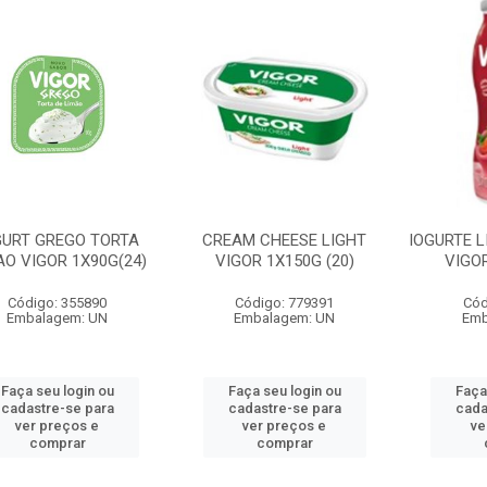
GURT GREGO TORTA
CREAM CHEESE LIGHT
IOGURTE 
AO VIGOR 1X90G(24)
VIGOR 1X150G (20)
VIGOR
Código: 355890
Código: 779391
Cód
Embalagem: UN
Embalagem: UN
Emb
Faça seu login ou
Faça seu login ou
Faça
cadastre-se para
cadastre-se para
cada
ver preços e
ver preços e
ve
comprar
comprar