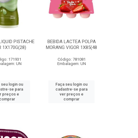
LIQUID PISTACHE
BEBIDA LACTEA POLPA
 1X170G(28)
MORANG VIGOR 1X85(48
igo: 171931
Código: 781081
alagem: UN
Embalagem: UN
 seu login ou
Faça seu login ou
stre-se para
cadastre-se para
r preços e
ver preços e
comprar
comprar