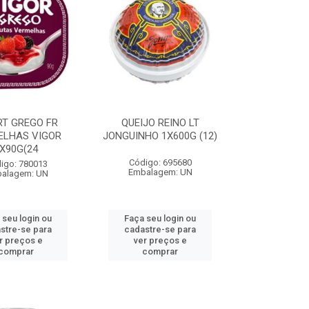
RT GREGO FR
QUEIJO REINO LT
ELHAS VIGOR
JONGUINHO 1X600G (12)
X90G(24
Código: 695680
igo: 780013
Embalagem: UN
alagem: UN
 seu login ou
Faça seu login ou
stre-se para
cadastre-se para
r preços e
ver preços e
comprar
comprar