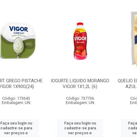
RT GREGO PISTACHE
IOGURTE LIQUIDO MORANGO
QUEIJO 
VIGOR 1X90G(24)
VIGOR 1X1,2L (6)
AZUL
Código: 173643
Código: 737736
Cód
Embalagem: UN
Embalagem: UN
Emb
Faça seu login ou
Faça seu login ou
Faça
cadastre-se para
cadastre-se para
cada
ver preços e
ver preços e
ve