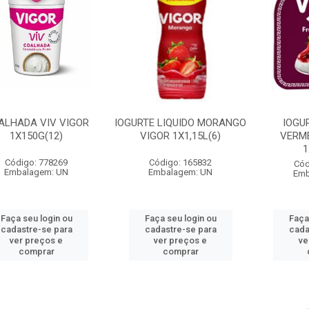
ALHADA VIV VIGOR
IOGURTE LIQUIDO MORANGO
IOGU
1X150G(12)
VIGOR 1X1,15L(6)
VERM
1
Código: 778269
Código: 165832
Cód
Embalagem: UN
Embalagem: UN
Emb
Faça seu login ou
Faça seu login ou
Faça
cadastre-se para
cadastre-se para
cada
ver preços e
ver preços e
ve
comprar
comprar