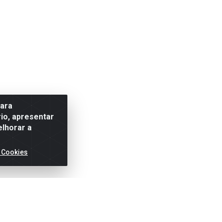
para
io, apresentar
elhorar a
 Cookies