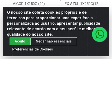
VIGOR 1X150G (20)
FX AZUL 1X250G(12
O nosso site coleta cookies próprios e de
Código: 779391
Código: 772315
Embalagem: UN
Embalagem: UN
terceiros para proporcionar uma experiência
personalizada ao usuário, apresentar publicidade
relevante de acordo com o seu perfil e melhorar a
Faça seu login ou
Faça seu login ou
qualidade do nosso site.
cadastre-se para
cadastre-se para
Aceito
Negar não essenciais
ver preços e
ver preços e
comprar
comprar
Preferências de Cookies