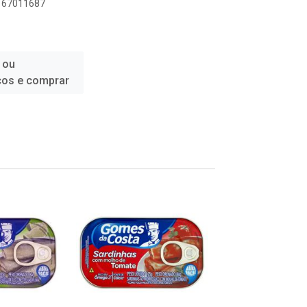
1167011687
 ou
ços e comprar