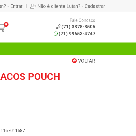
|
an? - Entrar
Não é cliente Lutan? - Cadastrar
Fale Conosco
0
(71) 3378-3505
(71) 99653-4747
VOLTAR
DACOS POUCH
891167011687