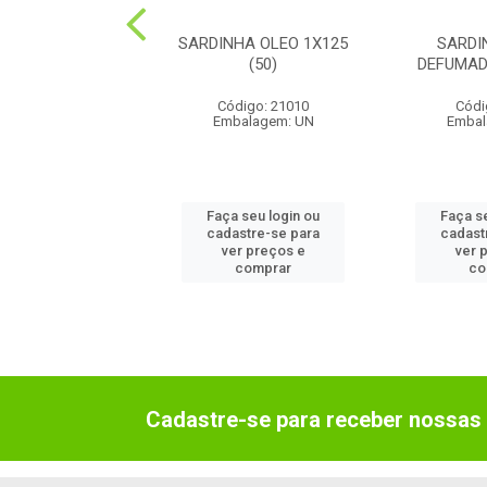
OLIDO DEFUMADO
SARDINHA OLEO 1X125
SARDI
 1X170G (24)
(50)
DEFUMAD
digo: 12010
Código: 21010
Códi
balagem: UN
Embalagem: UN
Embal
 seu login ou
Faça seu login ou
Faça s
astre-se para
cadastre-se para
cadast
er preços e
ver preços e
ver 
comprar
comprar
co
Cadastre-se para receber nossas 