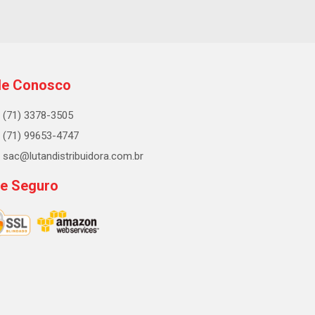
le Conosco
(71) 3378-3505
(71) 99653-4747
sac@lutandistribuidora.com.br
te Seguro