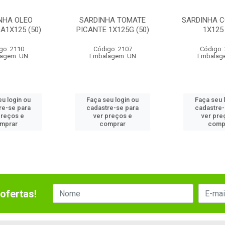
NHA OLEO
SARDINHA TOMATE
SARDINHA 
A1X125 (50)
PICANTE 1X125G (50)
1X125 
go: 2110
Código: 2107
Código:
agem: UN
Embalagem: UN
Embalag
eu login ou
Faça seu login ou
Faça seu 
re-se para
cadastre-se para
cadastre-
preços e
ver preços e
ver pre
mprar
comprar
comp
ofertas!