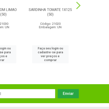
COM LIMAO
SARDINHA TOMATE 1X125
ATUM RALAD
(50)
(50)
1X170 (2
 21030
Código: 21020
Código: 11
em: UN
Embalagem: UN
Embalagem:
login ou
Faça seu login ou
Faça seu log
se para
cadastre-se para
cadastre-se
ços e
ver preços e
ver preços
rar
comprar
compra