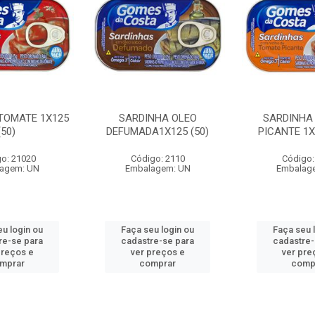
TOMATE 1X125
SARDINHA OLEO
SARDINHA
(50)
DEFUMADA1X125 (50)
PICANTE 1X
o: 21020
Código: 2110
Código:
agem: UN
Embalagem: UN
Embalag
eu login ou
Faça seu login ou
Faça seu 
re-se para
cadastre-se para
cadastre-
preços e
ver preços e
ver pre
mprar
comprar
comp