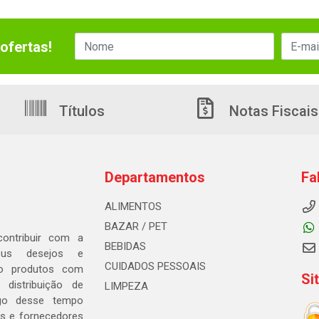
ofertas!
Títulos
Notas Fiscais
Departamentos
Fa
ALIMENTOS
BAZAR / PET
ontribuir com a
BEBIDAS
seus desejos e
CUIDADOS PESSOAIS
ndo produtos com
Si
distribuição de
LIMPEZA
go desse tempo
s e fornecedores