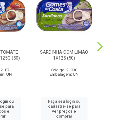
 TOMATE
SARDINHA COM LIMAO
ATUM RALA
125G (50)
1X125 (50)
NATURAL1X17
 2107
Código: 21030
Código: 11
em: UN
Embalagem: UN
Embalagem:
login ou
Faça seu login ou
Faça seu log
se para
cadastre-se para
cadastre-se
ços e
ver preços e
ver preços
rar
comprar
compra