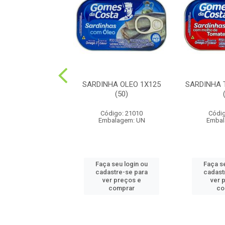
 EM PEDACOS
SARDINHA OLEO 1X125
SARDINHA 
AL 1X170(24)
(50)
ódigo: 1172
Código: 21010
Códig
balagem: UN
Embalagem: UN
Embal
 seu login ou
Faça seu login ou
Faça s
astre-se para
cadastre-se para
cadast
er preços e
ver preços e
ver 
comprar
comprar
co