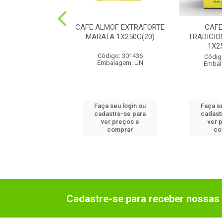
R SUL CLASSIQUE
CAFE ALMOF EXTRAFORTE
CAF
H 1X40G (24)
MARATA 1X250G(20)
TRADICI
1X2
digo: 91245
Código: 301436
Códig
balagem: UN
Embalagem: UN
Embal
 seu login ou
Faça seu login ou
Faça s
astre-se para
cadastre-se para
cadast
er preços e
ver preços e
ver 
comprar
comprar
co
Cadastre-se para receber nossas 