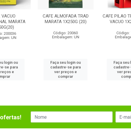
E VACUO
CAFE ALMOFADA TRAD
CAFE PILAO T
ONAL MARATA
MARATA 1X250G (20)
VACUO 1X2
50G(20)
Código: 20060
Código:
o: 200036
Embalagem: UN
Embalag
agem: UN
eu login ou
Faça seu login ou
Faça seu 
re-se para
cadastre-se para
cadastre-
preços e
ver preços e
ver pre
mprar
comprar
comp
ofertas!