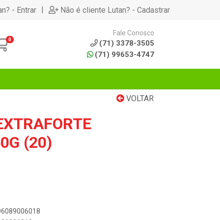
|
an? - Entrar
Não é cliente Lutan? - Cadastrar
Fale Conosco
0
(71) 3378-3505
(71) 99653-4747
VOLTAR
EXTRAFORTE
0G (20)
896089006018