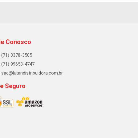
le Conosco
(71) 3378-3505
(71) 99653-4747
sac@lutandistribuidora.com.br
te Seguro