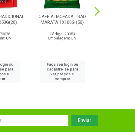
RADICIONAL
CAFE ALMOFADA TRAD
CAFE PILAO S
50G(20)
MARATA 1X100G (50)
TRADICIONAL1X
 70076
Código: 20053
Código: 91
em: UN
Embalagem: UN
Embalagem:
login ou
Faça seu login ou
Faça seu log
se para
cadastre-se para
cadastre-se
ços e
ver preços e
ver preços
rar
comprar
compra