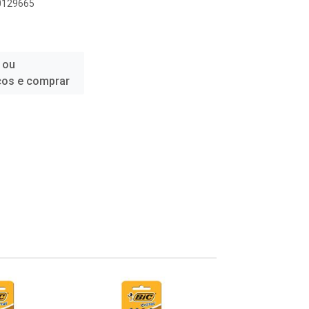
30129665
 ou
ços e comprar