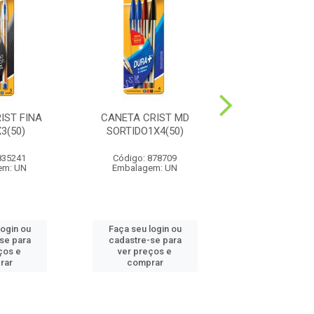
IST FINA
CANETA CRIST MD
CANETA CRIST
3(50)
SORTIDO1X4(50)
AZUL LV4 PG3 
835241
Código: 878709
Código: 86
em: UN
Embalagem: UN
Embalagem:
login ou
Faça seu login ou
Faça seu log
se para
cadastre-se para
cadastre-se
ços e
ver preços e
ver preços
rar
comprar
compra