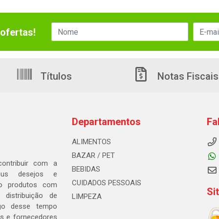
ofertas!
Títulos
Notas Fiscais
Departamentos
Fa
ALIMENTOS
BAZAR / PET
ontribuir com a
BEBIDAS
seus desejos e
CUIDADOS PESSOAIS
ndo produtos com
Si
distribuição de
LIMPEZA
go desse tempo
s e fornecedores