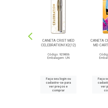
VOLUTION DE COR
CANETA CRIST MED
CANETA C
1X12 (24)
CELEBRATION1X2(12)
MD CART
digo: 930821
Código: 929806
Códig
balagem: UN
Embalagem: UN
Embal
 seu login ou
Faça seu login ou
Faça s
astre-se para
cadastre-se para
cadast
er preços e
ver preços e
ver 
comprar
comprar
co