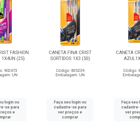
RIST FASHION
CANETA FINA CRIST
CANETA CR
 1X4UN (25)
SORTIDOS 1X3 (50)
AZUL1X
o: 902473
Código: 835239
Código: 
agem: UN
Embalagem: UN
Embalag
eu login ou
Faça seu login ou
Faça seu 
re-se para
cadastre-se para
cadastre-
preços e
ver preços e
ver pre
mprar
comprar
comp