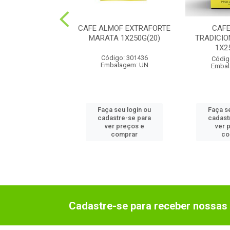
 LOR SOLUVEL
CAFE ALMOF EXTRAFORTE
CAF
SSO 1X40G(24)
MARATA 1X250G(20)
TRADICI
1X2
digo: 90111
Código: 301436
Códig
balagem: UN
Embalagem: UN
Embal
 seu login ou
Faça seu login ou
Faça s
astre-se para
cadastre-se para
cadast
er preços e
ver preços e
ver 
comprar
comprar
co
Cadastre-se para receber nossas 