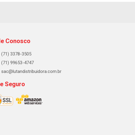
le Conosco
(71) 3378-3505
(71) 99653-4747
sac@lutandistribuidora.com.br
te Seguro