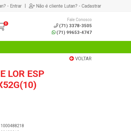
|
an? - Entrar
Não é cliente Lutan? - Cadastrar
Fale Conosco
0
(71) 3378-3505
(71) 99653-4747
VOLTAR
E LOR ESP
X52G(10)
711000488218