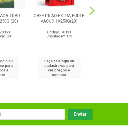
FADA TRAD
CAFE PILAO EXTRA FORTE
CAFE PILAO TRA
50G (20)
VACUO 1X250G(20)
VACUO 1X250
 20060
Código: 70131
Código: 70
em: UN
Embalagem: UN
Embalagem:
login ou
Faça seu login ou
Faça seu log
se para
cadastre-se para
cadastre-se
ços e
ver preços e
ver preços
rar
comprar
compra