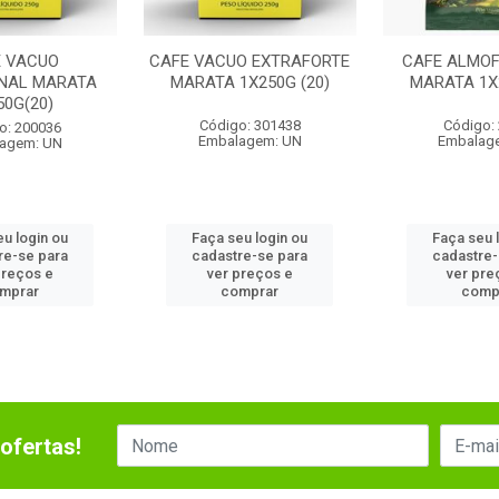
E VACUO
CAFE VACUO EXTRAFORTE
CAFE ALMO
ONAL MARATA
MARATA 1X250G (20)
MARATA 1X2
50G(20)
Código: 301438
Código:
o: 200036
Embalagem: UN
Embalag
agem: UN
eu login ou
Faça seu login ou
Faça seu 
re-se para
cadastre-se para
cadastre-
preços e
ver preços e
ver pre
mprar
comprar
comp
ofertas!