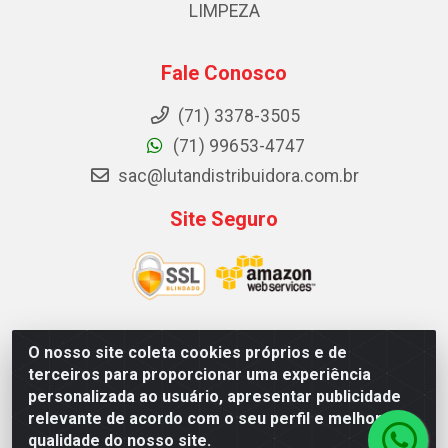
LIMPEZA
Fale Conosco
(71) 3378-3505
(71) 99653-4747
sac@lutandistribuidora.com.br
Site Seguro
O nosso site coleta cookies próprios e de
Lutan Distribuidora - Rua Dr. Gerino Souza Filho, 1525 -
terceiros para proporcionar uma experiência
Itinga - Lauro de Freitas / BA - CEP 42700-000 - CNPJ
personalizada ao usuário, apresentar publicidade
05.156.713/0001-62
relevante de acordo com o seu perfil e melhorar a
qualidade do nosso site.