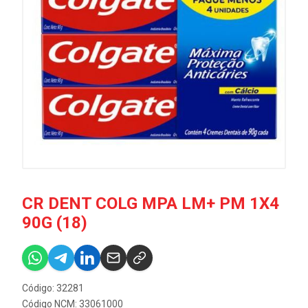
CR DENT COLG MPA LM+ PM 1X4
90G (18)
Código: 32281
Código NCM: 33061000