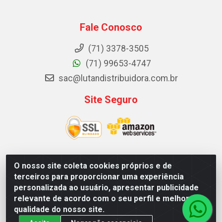
Fale Conosco
(71) 3378-3505
(71) 99653-4747
sac@lutandistribuidora.com.br
Site Seguro
O nosso site coleta cookies próprios e de
Lutan Distribuidora - Rua Dr. Gerino Souza Filho, 1525 -
terceiros para proporcionar uma experiência
Itinga - Lauro de Freitas / BA - CEP 42700-000 - CNPJ
personalizada ao usuário, apresentar publicidade
05.156.713/0001-62
relevante de acordo com o seu perfil e melhorar a
qualidade do nosso site.