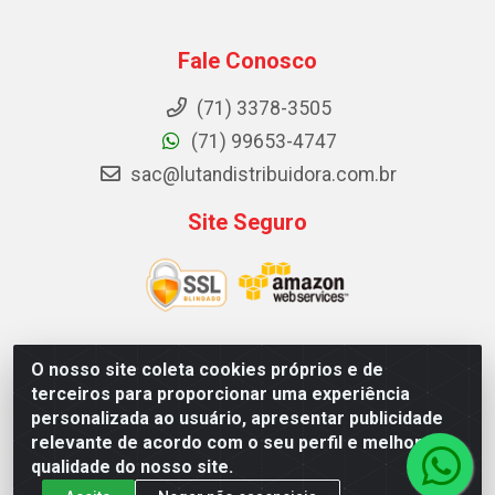
Fale Conosco
(71) 3378-3505
(71) 99653-4747
sac@lutandistribuidora.com.br
Site Seguro
O nosso site coleta cookies próprios e de
Lutan Distribuidora - Rua Dr. Gerino Souza Filho, 1525 -
terceiros para proporcionar uma experiência
Itinga - Lauro de Freitas / BA - CEP 42700-000 - CNPJ
personalizada ao usuário, apresentar publicidade
05.156.713/0001-62
relevante de acordo com o seu perfil e melhorar a
qualidade do nosso site.