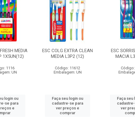
 FRESH MEDIA
ESC COLG EXTRA CLEAN
ESC SORRIS
P 1X5UN(12)
MEDIA L3P2 (12)
MACIA L3
go: 1116
Código: 11612
Código:
agem: UN
Embalagem: UN
Embalag
eu login ou
Faça seu login ou
Faça seu 
re-se para
cadastre-se para
cadastre-
preços e
ver preços e
ver pre
mprar
comprar
comp