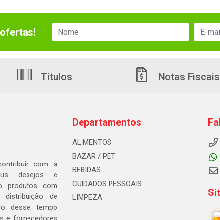
ofertas!
Títulos
Notas Fiscais
Departamentos
Fa
ALIMENTOS
BAZAR / PET
ontribuir com a
BEBIDAS
seus desejos e
CUIDADOS PESSOAIS
ndo produtos com
Si
distribuição de
LIMPEZA
go desse tempo
s e fornecedores