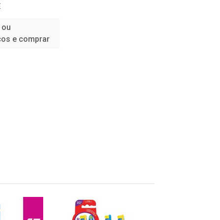
E
 ou
ços e comprar