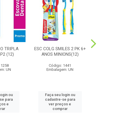
O TRIPLA
ESC COLG SMILES 2 PK 6+
ESC COLG EXTR
P2 (12)
ANOS MINIONS(12)
MEDIA(4
 1258
Código: 1441
Código: 1
em: UN
Embalagem: UN
Embalagem:
login ou
Faça seu login ou
Faça seu log
se para
cadastre-se para
cadastre-se
ços e
ver preços e
ver preços
rar
comprar
compra