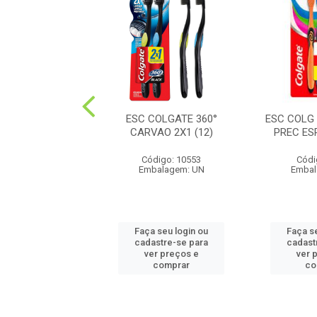
ORRISO CARVÃO
ESC COLGATE 360°
ESC COLG
PACK(18)
CARVAO 2X1 (12)
PREC ES
digo: 24221
Código: 10553
Códi
balagem: UN
Embalagem: UN
Embal
 seu login ou
Faça seu login ou
Faça s
astre-se para
cadastre-se para
cadast
er preços e
ver preços e
ver 
comprar
comprar
co