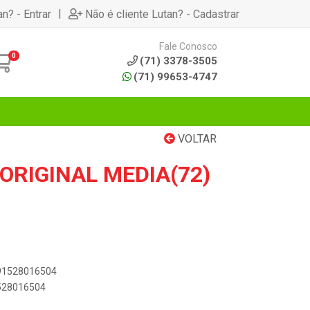
|
an? - Entrar
Não é cliente Lutan? - Cadastrar
Fale Conosco
0
(71) 3378-3505
(71) 99653-4747
VOLTAR
ORIGINAL MEDIA(72)
891528016504
1528016504