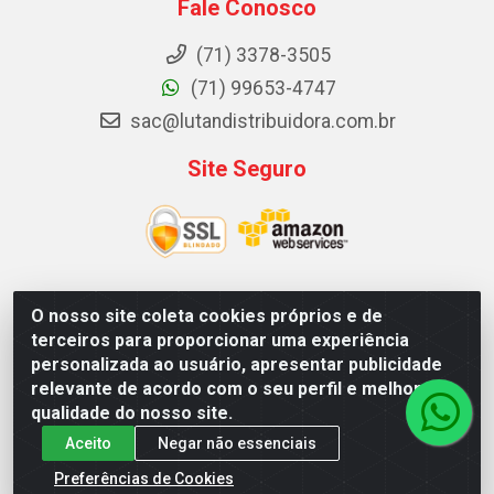
Fale Conosco
(71) 3378-3505
(71) 99653-4747
sac@lutandistribuidora.com.br
Site Seguro
O nosso site coleta cookies próprios e de
Lutan Distribuidora - Rua Dr. Gerino Souza Filho, 1525 -
terceiros para proporcionar uma experiência
Itinga - Lauro de Freitas / BA - CEP 42700-000 - CNPJ
personalizada ao usuário, apresentar publicidade
05.156.713/0001-62
relevante de acordo com o seu perfil e melhorar a
qualidade do nosso site.
Aceito
Negar não essenciais
Preferências de Cookies