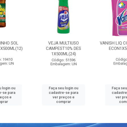
PINHO SOL
VEJA MULTIUSO
VANISH LIQ C
1X500ML(12)
CAMPEST10% DES
ECON1X5
1X500ML(24)
: 19410
Código
Código: 51596
gem: UN
Embala
Embalagem: UN
 login ou
Faça seu login ou
Faça seu
e-se para
cadastre-se para
cadastre
reços e
ver preços e
ver pr
prar
comprar
com