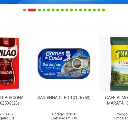
 TRADICIONAL
SARDINHA OLEO 1X125 (50)
CAFE ALMO
X250G(20)
MARATA 1X
: 70076
Código: 21010
Código
gem: UN
Embalagem: UN
Embala