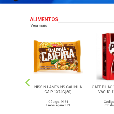
ALIMENTOS
Veja mais
PERONI SOL
NISSIN LAMEN NS GALINHA
CAFE PILAO
S 90G(24)
CAIP 1X74G(50)
VACUO 1
o: 2573
Código: 9154
Código
agem: UN
Embalagem: UN
Embala