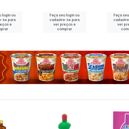
 login ou
Faça seu login ou
Faça seu
e-se para
cadastre-se para
cadastre
reços e
ver preços e
ver pr
prar
comprar
com