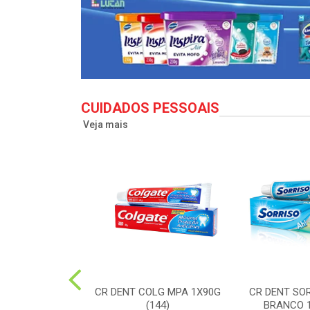
CUIDADOS PESSOAIS
Veja mais
LG TO12 CLEAN
CR DENT COLG MPA 1X90G
CR DENT SO
X50G(72)
(144)
BRANCO 1