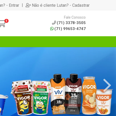
|
an? - Entrar
Não é cliente Lutan? - Cadastrar
Fale Conosco
0
(71) 3378-3505
(71) 99653-4747