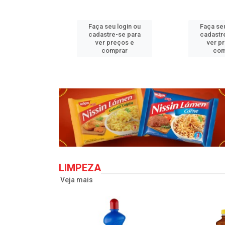
u login ou
Faça seu login ou
Faça seu
e-se para
cadastre-se para
cadastr
reços e
ver preços e
ver p
mprar
comprar
com
LIMPEZA
Veja mais