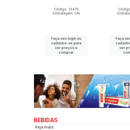
o: 33710
Código: 13470
Código
agem: UN
Embalagem: UN
Embala
u login ou
Faça seu login ou
Faça seu
e-se para
cadastre-se para
cadastr
reços e
ver preços e
ver p
mprar
comprar
com
BEBIDAS
Veja mais