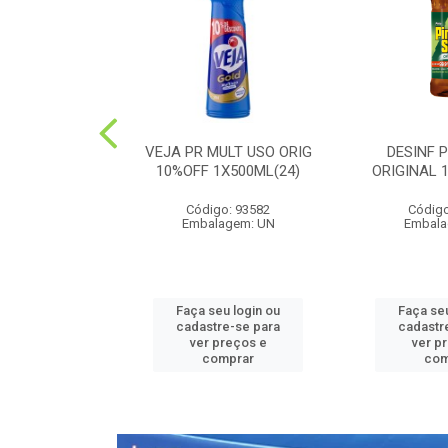
PEDRA PLUS
VEJA PR MULT USO ORIG
DESINF 
 1X20G(36)
10%OFF 1X500ML(24)
ORIGINAL 
o: 52426
Código: 93582
Código
agem: UN
Embalagem: UN
Embala
u login ou
Faça seu login ou
Faça seu
e-se para
cadastre-se para
cadastr
reços e
ver preços e
ver p
mprar
comprar
com