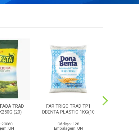
FADA TRAD
FAR TRIGO TRAD TP1
MILHO PIP
250G (20)
DBENTA PLASTIC 1KG(10
PREMIUM 4
: 20060
Código: 128
Código:
gem: UN
Embalagem: UN
Embalag