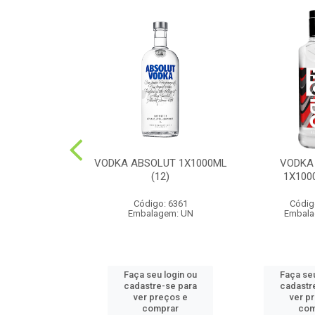
UE DOMECQ
VODKA ABSOLUT 1X1000ML
VODKA
0ML(12)
(12)
1X100
o: 6487
Código: 6361
Códig
agem: UN
Embalagem: UN
Embala
u login ou
Faça seu login ou
Faça seu
e-se para
cadastre-se para
cadastr
reços e
ver preços e
ver p
mprar
comprar
com