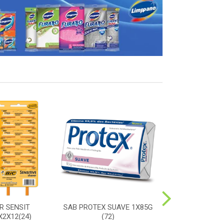
R SENSIT
SAB PROTEX SUAVE 1X85G
ESC SORRIS
2X12(24)
(72)
DURA