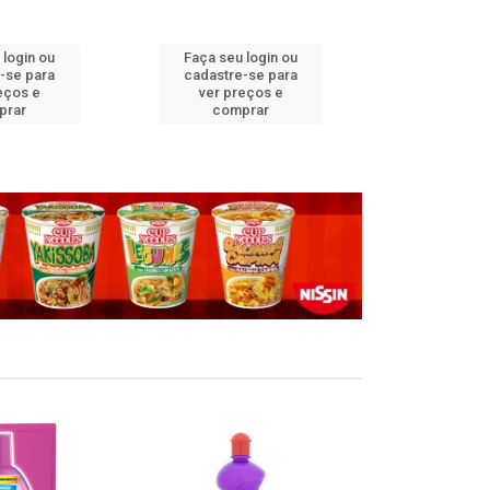
 login ou
Faça seu login ou
Faça seu 
-se para
cadastre-se para
cadastre
eços e
ver preços e
ver pr
prar
comprar
comp