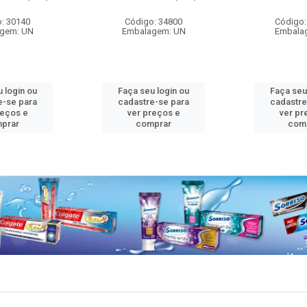
: 30140
Código: 34800
Código:
gem: UN
Embalagem: UN
Embala
 login ou
Faça seu login ou
Faça seu
e-se para
cadastre-se para
cadastre
reços e
ver preços e
ver pr
prar
comprar
com