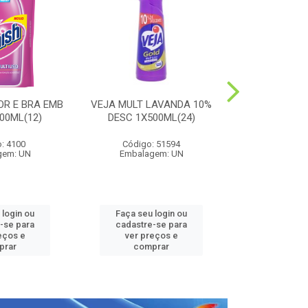
OR E BRA EMB
VEJA MULT LAVANDA 10%
HARPIC PE
00ML(12)
DESC 1X500ML(24)
LAVANDA 1
: 4100
Código: 51594
Código:
gem: UN
Embalagem: UN
Embalag
 login ou
Faça seu login ou
Faça seu 
-se para
cadastre-se para
cadastre
eços e
ver preços e
ver pr
prar
comprar
comp