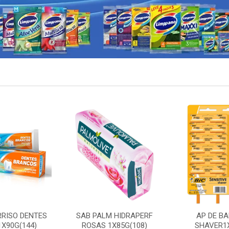
RRISO DENTES
SAB PALM HIDRAPERF
AP DE BA
X90G(144)
ROSAS 1X85G(108)
SHAVER1X