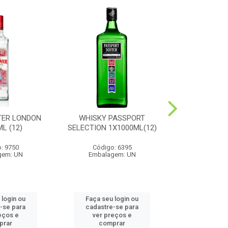
TER LONDON
WHISKY PASSPORT
CONHAQUE
L (12)
SELECTION 1X1000ML(12)
1X1000
: 9750
Código: 6395
Código
gem: UN
Embalagem: UN
Embalag
 login ou
Faça seu login ou
Faça seu 
-se para
cadastre-se para
cadastre
eços e
ver preços e
ver pr
prar
comprar
comp