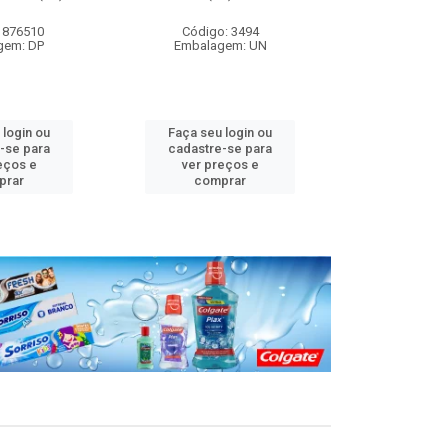
 876510
Código: 3494
Código
gem: DP
Embalagem: UN
Embalag
 login ou
Faça seu login ou
Faça seu 
-se para
cadastre-se para
cadastre
eços e
ver preços e
ver pr
prar
comprar
comp