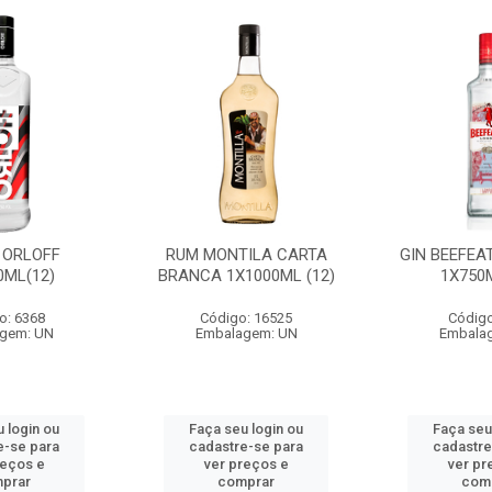
 ORLOFF
RUM MONTILA CARTA
GIN BEEFEA
0ML(12)
BRANCA 1X1000ML (12)
1X750M
o: 6368
Código: 16525
Código
gem: UN
Embalagem: UN
Embala
 login ou
Faça seu login ou
Faça seu
e-se para
cadastre-se para
cadastre
reços e
ver preços e
ver pr
prar
comprar
com