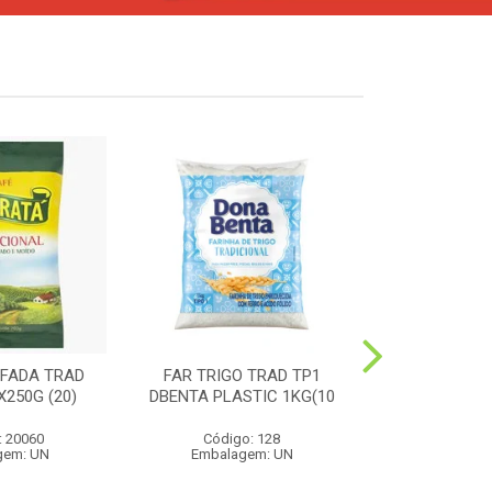
FADA TRAD
FAR TRIGO TRAD TP1
MILHO PIP
250G (20)
DBENTA PLASTIC 1KG(10
PREMIUM 4
: 20060
Código: 128
Código:
gem: UN
Embalagem: UN
Embalag