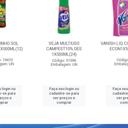
PINHO SOL
VEJA MULTIUSO
VANISH LIQ C
1X500ML(12)
CAMPEST10% DES
ECON1X5
1X500ML(24)
: 19410
Código
Código: 51596
gem: UN
Embala
Embalagem: UN
 login ou
Faça seu login ou
Faça seu
e-se para
cadastre-se para
cadastre
reços e
ver preços e
ver pr
prar
comprar
com