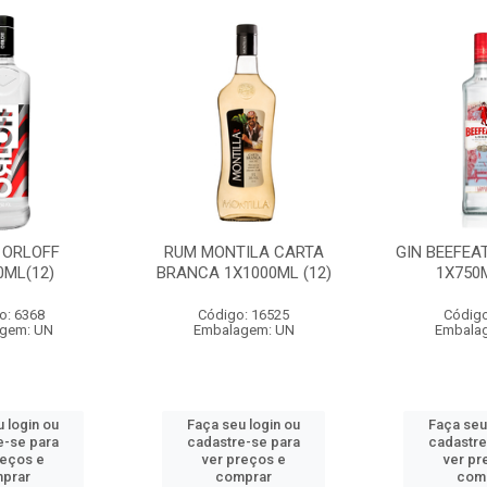
 ORLOFF
RUM MONTILA CARTA
GIN BEEFEA
0ML(12)
BRANCA 1X1000ML (12)
1X750M
o: 6368
Código: 16525
Código
gem: UN
Embalagem: UN
Embala
 login ou
Faça seu login ou
Faça seu
e-se para
cadastre-se para
cadastre
reços e
ver preços e
ver pr
prar
comprar
com