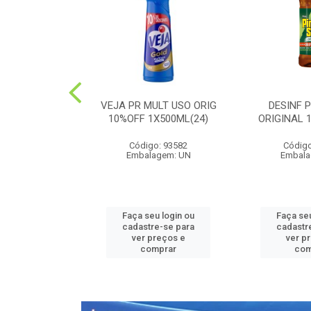
PEDRA PLUS
VEJA PR MULT USO ORIG
DESINF 
 1X20G(36)
10%OFF 1X500ML(24)
ORIGINAL 
o: 52426
Código: 93582
Código
agem: UN
Embalagem: UN
Embala
u login ou
Faça seu login ou
Faça seu
e-se para
cadastre-se para
cadastr
reços e
ver preços e
ver p
mprar
comprar
com