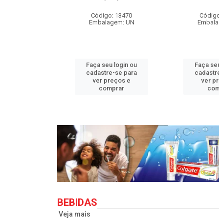
o: 33710
Código: 13470
Código
agem: UN
Embalagem: UN
Embala
u login ou
Faça seu login ou
Faça seu
e-se para
cadastre-se para
cadastr
reços e
ver preços e
ver p
mprar
comprar
com
BEBIDAS
Veja mais