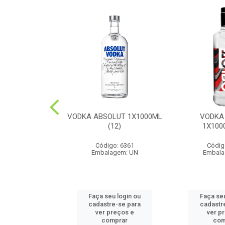
UE DOMECQ
VODKA ABSOLUT 1X1000ML
VODKA
0ML(12)
(12)
1X100
o: 6487
Código: 6361
Códig
agem: UN
Embalagem: UN
Embala
u login ou
Faça seu login ou
Faça seu
e-se para
cadastre-se para
cadastr
reços e
ver preços e
ver p
mprar
comprar
com