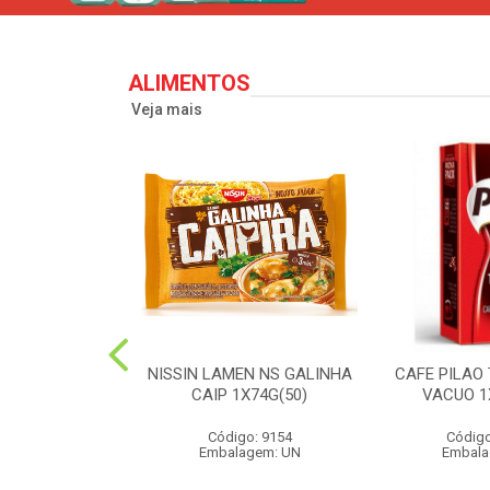
ALIMENTOS
Veja mais
PERONI SOL
NISSIN LAMEN NS GALINHA
CAFE PILAO
S 90G(24)
CAIP 1X74G(50)
VACUO 1
o: 2573
Código: 9154
Código
agem: UN
Embalagem: UN
Embala