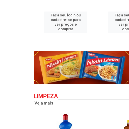
u login ou
Faça seu login ou
Faça seu
e-se para
cadastre-se para
cadastr
reços e
ver preços e
ver p
mprar
comprar
com
LIMPEZA
Veja mais