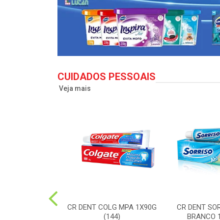
CUIDADOS PESSOAIS
Veja mais
LG TO12 CLEAN
CR DENT COLG MPA 1X90G
CR DENT SO
X50G(72)
(144)
BRANCO 1