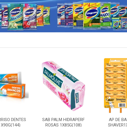
RRISO DENTES
SAB PALM HIDRAPERF
AP DE BA
X90G(144)
ROSAS 1X85G(108)
SHAVER1X