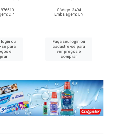
 876510
Código: 3494
Código
gem: DP
Embalagem: UN
Embalag
 login ou
Faça seu login ou
Faça seu 
-se para
cadastre-se para
cadastre
eços e
ver preços e
ver pr
prar
comprar
comp