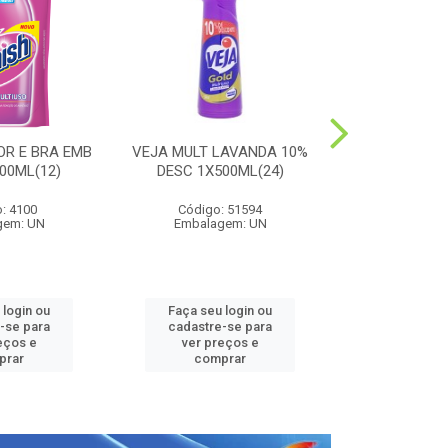
OR E BRA EMB
VEJA MULT LAVANDA 10%
HARPIC PE
00ML(12)
DESC 1X500ML(24)
LAVANDA 1
: 4100
Código: 51594
Código:
gem: UN
Embalagem: UN
Embalag
 login ou
Faça seu login ou
Faça seu 
-se para
cadastre-se para
cadastre
eços e
ver preços e
ver pr
prar
comprar
comp