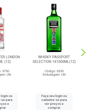
TER LONDON
WHISKY PASSPORT
CONHAQUE
L (12)
SELECTION 1X1000ML(12)
1X1000
: 9750
Código: 6395
Código
gem: UN
Embalagem: UN
Embalag
 login ou
Faça seu login ou
Faça seu 
-se para
cadastre-se para
cadastre
eços e
ver preços e
ver pr
prar
comprar
comp