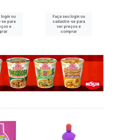
 login ou
Faça seu login ou
Faça seu 
-se para
cadastre-se para
cadastre
eços e
ver preços e
ver pr
prar
comprar
comp