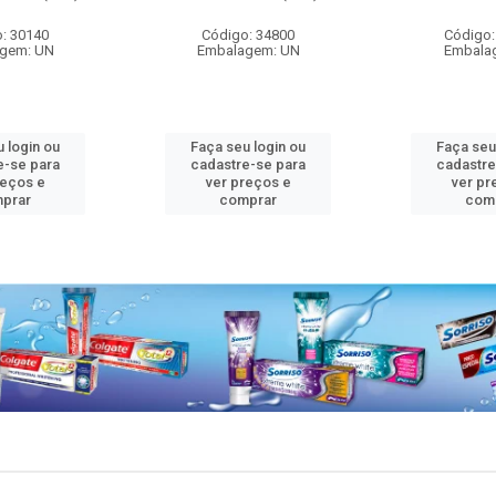
: 30140
Código: 34800
Código:
gem: UN
Embalagem: UN
Embala
 login ou
Faça seu login ou
Faça seu
e-se para
cadastre-se para
cadastre
reços e
ver preços e
ver pr
prar
comprar
com