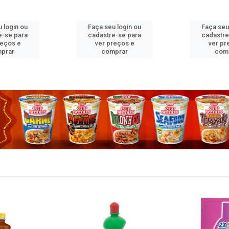
 login ou
Faça seu login ou
Faça seu
e-se para
cadastre-se para
cadastre
reços e
ver preços e
ver pr
prar
comprar
com