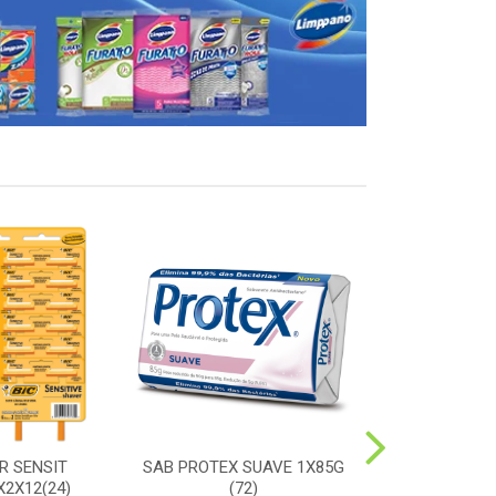
R SENSIT
SAB PROTEX SUAVE 1X85G
ESC SORRIS
2X12(24)
(72)
DURA