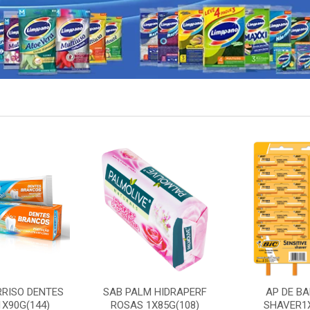
RRISO DENTES
SAB PALM HIDRAPERF
AP DE BA
X90G(144)
ROSAS 1X85G(108)
SHAVER1X