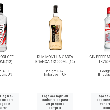
 ORLOFF
RUM MONTILA CARTA
GIN BEEFEA
0ML(12)
BRANCA 1X1000ML (12)
1X750M
o: 6368
Código: 16525
Código
gem: UN
Embalagem: UN
Embala
 login ou
Faça seu login ou
Faça seu
e-se para
cadastre-se para
cadastre
reços e
ver preços e
ver pr
prar
comprar
com