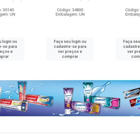
: 30140
Código: 34800
Código:
gem: UN
Embalagem: UN
Embala
 login ou
Faça seu login ou
Faça seu
e-se para
cadastre-se para
cadastre
reços e
ver preços e
ver pr
prar
comprar
com