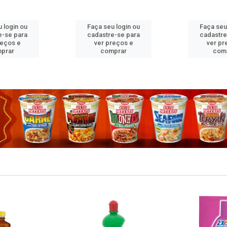
 login ou
Faça seu login ou
Faça seu
e-se para
cadastre-se para
cadastre
reços e
ver preços e
ver pr
prar
comprar
com