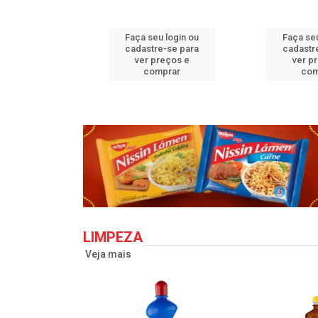
u login ou
Faça seu login ou
Faça seu
e-se para
cadastre-se para
cadastr
reços e
ver preços e
ver p
mprar
comprar
com
LIMPEZA
Veja mais