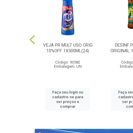
PEDRA PLUS
VEJA PR MULT USO ORIG
DESINF 
 1X20G(36)
10%OFF 1X500ML(24)
ORIGINAL 
o: 52426
Código: 93582
Código
agem: UN
Embalagem: UN
Embala
u login ou
Faça seu login ou
Faça seu
e-se para
cadastre-se para
cadastr
reços e
ver preços e
ver p
mprar
comprar
com