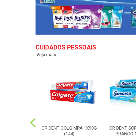
CUIDADOS PESSOAIS
Veja mais
LG TO12 CLEAN
CR DENT COLG MPA 1X90G
CR DENT SO
X50G(72)
(144)
BRANCO 1