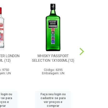
TER LONDON
WHISKY PASSPORT
CONHAQUE
L (12)
SELECTION 1X1000ML(12)
1X1000
: 9750
Código: 6395
Código
gem: UN
Embalagem: UN
Embalag
 login ou
Faça seu login ou
Faça seu 
-se para
cadastre-se para
cadastre
eços e
ver preços e
ver pr
prar
comprar
comp