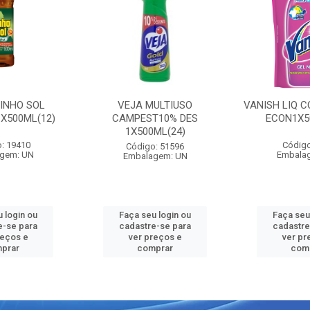
PINHO SOL
VEJA MULTIUSO
VANISH LIQ C
1X500ML(12)
CAMPEST10% DES
ECON1X5
1X500ML(24)
: 19410
Código
Código: 51596
gem: UN
Embala
Embalagem: UN
 login ou
Faça seu login ou
Faça seu
e-se para
cadastre-se para
cadastre
reços e
ver preços e
ver pr
prar
comprar
com