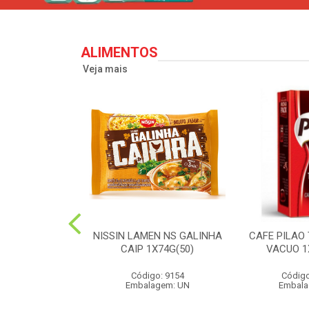
ALIMENTOS
Veja mais
PERONI SOL
NISSIN LAMEN NS GALINHA
CAFE PILAO
S 90G(24)
CAIP 1X74G(50)
VACUO 1
o: 2573
Código: 9154
Código
agem: UN
Embalagem: UN
Embala