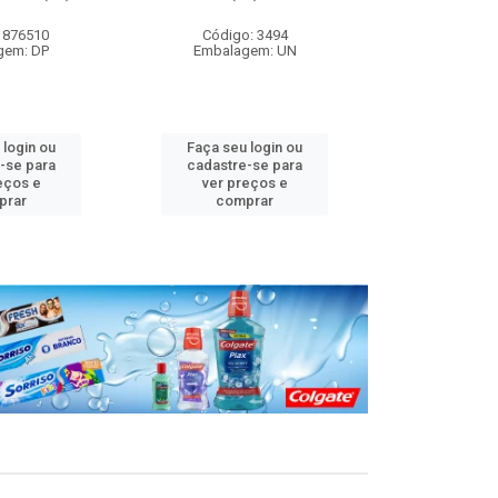
 876510
Código: 3494
Código
gem: DP
Embalagem: UN
Embalag
 login ou
Faça seu login ou
Faça seu 
-se para
cadastre-se para
cadastre
eços e
ver preços e
ver pr
prar
comprar
comp