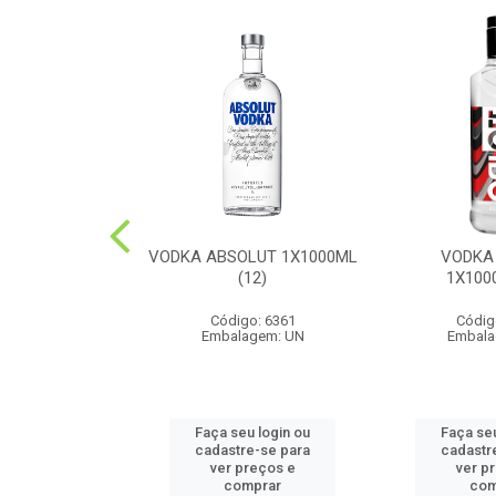
UE DOMECQ
VODKA ABSOLUT 1X1000ML
VODKA
0ML(12)
(12)
1X100
o: 6487
Código: 6361
Códig
agem: UN
Embalagem: UN
Embala
u login ou
Faça seu login ou
Faça seu
e-se para
cadastre-se para
cadastr
reços e
ver preços e
ver p
mprar
comprar
com