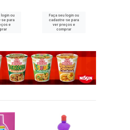
 login ou
Faça seu login ou
Faça seu 
-se para
cadastre-se para
cadastre
eços e
ver preços e
ver pr
prar
comprar
comp