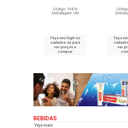
o: 33710
Código: 13470
Código
agem: UN
Embalagem: UN
Embala
u login ou
Faça seu login ou
Faça seu
e-se para
cadastre-se para
cadastr
reços e
ver preços e
ver p
mprar
comprar
com
BEBIDAS
Veja mais