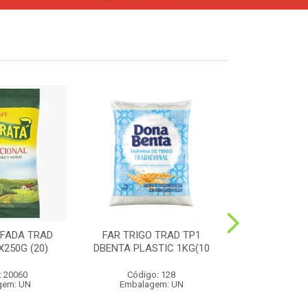
FADA TRAD
FAR TRIGO TRAD TP1
MILHO PIP
250G (20)
DBENTA PLASTIC 1KG(10
PREMIUM 4
: 20060
Código: 128
Código:
gem: UN
Embalagem: UN
Embalag