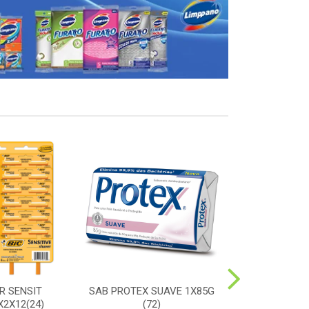
R SENSIT
SAB PROTEX SUAVE 1X85G
ESC SORRIS
2X12(24)
(72)
DURA