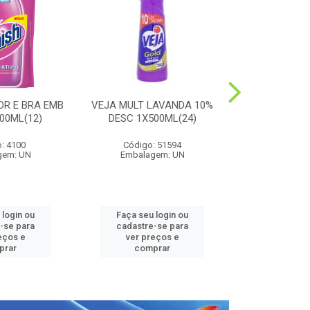
OR E BRA EMB
VEJA MULT LAVANDA 10%
HARPIC PE
00ML(12)
DESC 1X500ML(24)
LAVANDA 1
: 4100
Código: 51594
Código:
gem: UN
Embalagem: UN
Embalag
 login ou
Faça seu login ou
Faça seu 
-se para
cadastre-se para
cadastre
eços e
ver preços e
ver pr
prar
comprar
comp