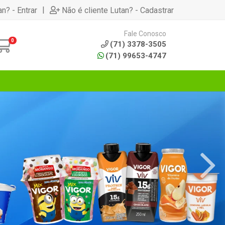
|
an? - Entrar
Não é cliente Lutan? - Cadastrar
Fale Conosco
0
(71) 3378-3505
(71) 99653-4747