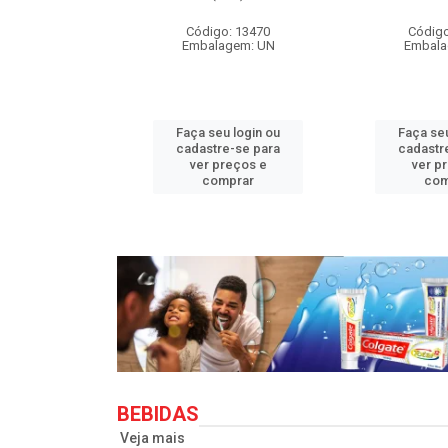
o: 33710
Código: 13470
Código
agem: UN
Embalagem: UN
Embala
u login ou
Faça seu login ou
Faça seu
e-se para
cadastre-se para
cadastr
reços e
ver preços e
ver p
mprar
comprar
com
BEBIDAS
Veja mais