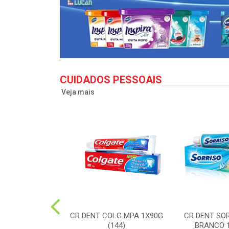
CUIDADOS PESSOAIS
Veja mais
LG TO12 CLEAN
CR DENT COLG MPA 1X90G
CR DENT SO
X50G(72)
(144)
BRANCO 1