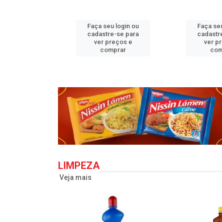
u login ou
Faça seu login ou
Faça seu
e-se para
cadastre-se para
cadastr
reços e
ver preços e
ver p
mprar
comprar
com
LIMPEZA
Veja mais