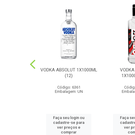
UE DOMECQ
VODKA ABSOLUT 1X1000ML
VODKA
0ML(12)
(12)
1X100
o: 6487
Código: 6361
Códig
agem: UN
Embalagem: UN
Embala
u login ou
Faça seu login ou
Faça seu
e-se para
cadastre-se para
cadastr
reços e
ver preços e
ver p
mprar
comprar
com