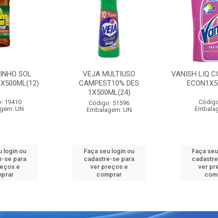
PINHO SOL
VEJA MULTIUSO
VANISH LIQ C
1X500ML(12)
CAMPEST10% DES
ECON1X5
1X500ML(24)
: 19410
Código
Código: 51596
gem: UN
Embala
Embalagem: UN
 login ou
Faça seu login ou
Faça seu
e-se para
cadastre-se para
cadastre
reços e
ver preços e
ver pr
prar
comprar
com