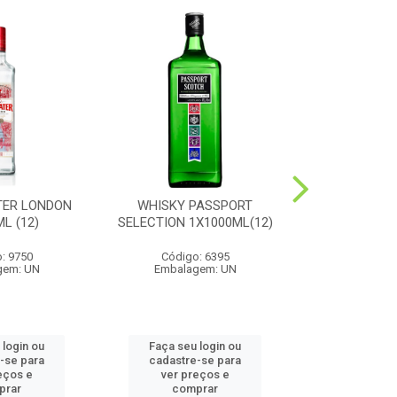
TER LONDON
WHISKY PASSPORT
CONHAQUE
L (12)
SELECTION 1X1000ML(12)
1X1000
: 9750
Código: 6395
Código
gem: UN
Embalagem: UN
Embalag
 login ou
Faça seu login ou
Faça seu 
-se para
cadastre-se para
cadastre
eços e
ver preços e
ver pr
prar
comprar
comp