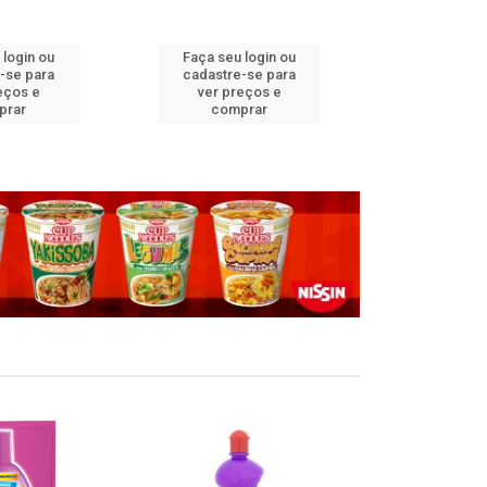
 login ou
Faça seu login ou
Faça seu 
-se para
cadastre-se para
cadastre
eços e
ver preços e
ver pr
prar
comprar
comp