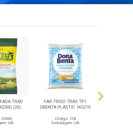
FADA TRAD
FAR TRIGO TRAD TP1
MILHO PIP
250G (20)
DBENTA PLASTIC 1KG(10
PREMIUM 4
: 20060
Código: 128
Código:
gem: UN
Embalagem: UN
Embalag