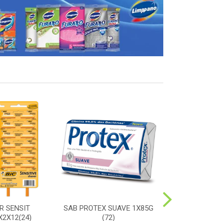
R SENSIT
SAB PROTEX SUAVE 1X85G
ESC SORRIS
2X12(24)
(72)
DURA