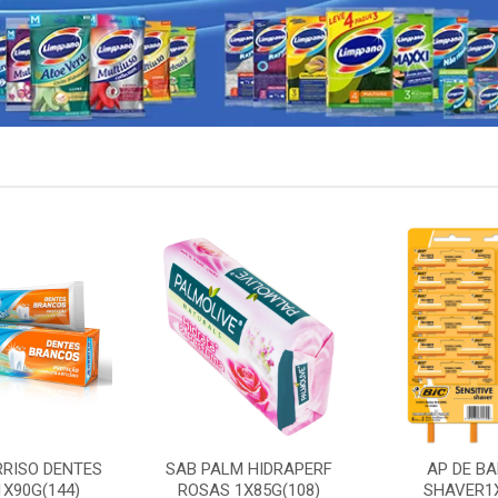
RRISO DENTES
SAB PALM HIDRAPERF
AP DE BA
X90G(144)
ROSAS 1X85G(108)
SHAVER1X