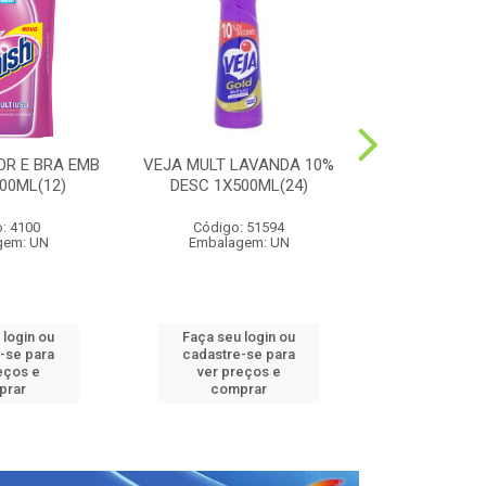
OR E BRA EMB
VEJA MULT LAVANDA 10%
HARPIC PE
00ML(12)
DESC 1X500ML(24)
LAVANDA 1
: 4100
Código: 51594
Código:
gem: UN
Embalagem: UN
Embalag
 login ou
Faça seu login ou
Faça seu 
-se para
cadastre-se para
cadastre
eços e
ver preços e
ver pr
prar
comprar
comp