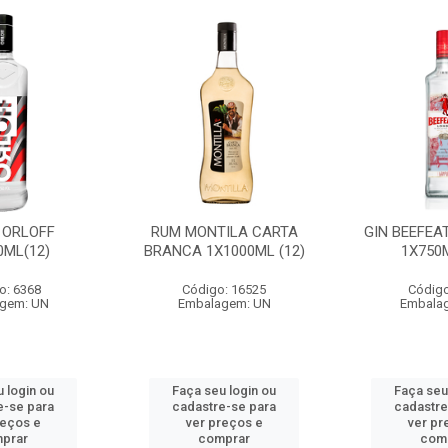
 ORLOFF
RUM MONTILA CARTA
GIN BEEFEA
0ML(12)
BRANCA 1X1000ML (12)
1X750M
o: 6368
Código: 16525
Código
gem: UN
Embalagem: UN
Embala
 login ou
Faça seu login ou
Faça seu
e-se para
cadastre-se para
cadastre
reços e
ver preços e
ver pr
prar
comprar
com