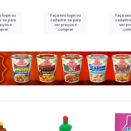
 login ou
Faça seu login ou
Faça seu
e-se para
cadastre-se para
cadastre
reços e
ver preços e
ver pr
prar
comprar
com