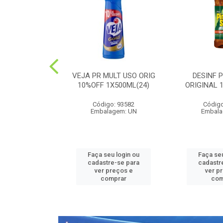
PEDRA PLUS
VEJA PR MULT USO ORIG
DESINF 
 1X20G(36)
10%OFF 1X500ML(24)
ORIGINAL 
o: 52426
Código: 93582
Código
agem: UN
Embalagem: UN
Embala
u login ou
Faça seu login ou
Faça seu
e-se para
cadastre-se para
cadastr
reços e
ver preços e
ver p
mprar
comprar
com