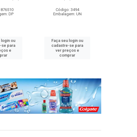
 876510
Código: 3494
Código
gem: DP
Embalagem: UN
Embalag
 login ou
Faça seu login ou
Faça seu 
-se para
cadastre-se para
cadastre
eços e
ver preços e
ver pr
prar
comprar
comp