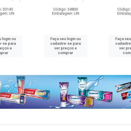
: 30140
Código: 34800
Código:
gem: UN
Embalagem: UN
Embala
 login ou
Faça seu login ou
Faça seu
e-se para
cadastre-se para
cadastre
reços e
ver preços e
ver pr
prar
comprar
com