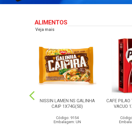
ALIMENTOS
Veja mais
PERONI SOL
NISSIN LAMEN NS GALINHA
CAFE PILAO
S 90G(24)
CAIP 1X74G(50)
VACUO 1
o: 2573
Código: 9154
Código
agem: UN
Embalagem: UN
Embala