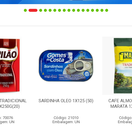
 TRADICIONAL
SARDINHA OLEO 1X125 (50)
CAFE ALMO
X250G(20)
MARATA 1X
: 70076
Código: 21010
Código
gem: UN
Embalagem: UN
Embala