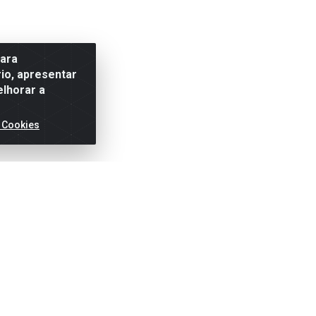
para
io, apresentar
elhorar a
 Cookies