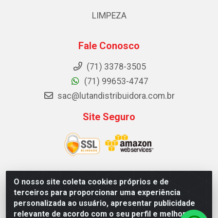
LIMPEZA
Fale Conosco
(71) 3378-3505
(71) 99653-4747
sac@lutandistribuidora.com.br
Site Seguro
O nosso site coleta cookies próprios e de
Lutan Distribuidora - Rua Dr. Gerino Souza Filho, 1525 -
terceiros para proporcionar uma experiência
Itinga - Lauro de Freitas / BA - CEP 42700-000 - CNPJ
personalizada ao usuário, apresentar publicidade
05.156.713/0001-62
relevante de acordo com o seu perfil e melhorar a