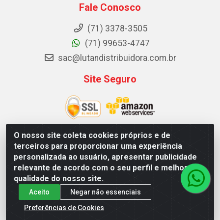
Fale Conosco
(71) 3378-3505
(71) 99653-4747
sac@lutandistribuidora.com.br
Site Seguro
O nosso site coleta cookies próprios e de
terceiros para proporcionar uma experiência
Lutan Distribuidora - Rua Dr. Gerino Souza Filho, 1525 -
personalizada ao usuário, apresentar publicidade
Itinga - Lauro de Freitas / BA - CEP 42700-000 - CNPJ
relevante de acordo com o seu perfil e melhorar a
05.156.713/0001-62
qualidade do nosso site.
Aceito
Negar não essenciais
Preferências de Cookies