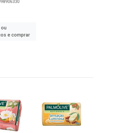
6098906330
 ou
ços e comprar