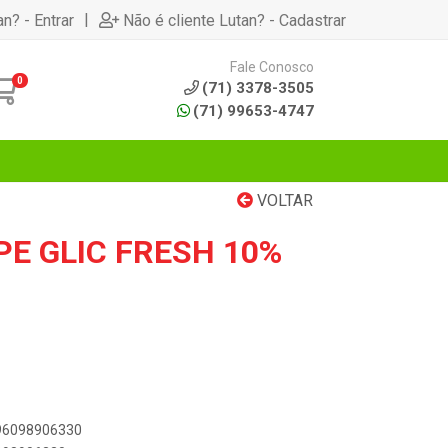
|
an? - Entrar
Não é cliente Lutan? - Cadastrar
Fale Conosco
0
(71) 3378-3505
(71) 99653-4747
VOLTAR
PE GLIC FRESH 10%
896098906330