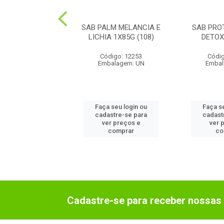
ROTEX BALANCE
SAB PALM MELANCIA E
SAB PRO
VEL 1X85(72)
LICHIA 1X85G (108)
DETOX
ódigo: 3499
Código: 12253
Códig
balagem: UN
Embalagem: UN
Embal
 seu login ou
Faça seu login ou
Faça s
astre-se para
cadastre-se para
cadast
er preços e
ver preços e
ver 
comprar
comprar
co
Cadastre-se para receber nossas 