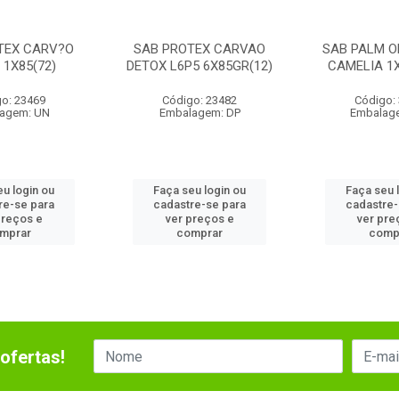
TEX CARV?O
SAB PROTEX CARVAO
SAB PALM O
 1X85(72)
DETOX L6P5 6X85GR(12)
CAMELIA 1X
o: 23469
Código: 23482
Código:
agem: UN
Embalagem: DP
Embalag
eu login ou
Faça seu login ou
Faça seu 
re-se para
cadastre-se para
cadastre-
preços e
ver preços e
ver pre
mprar
comprar
comp
ofertas!