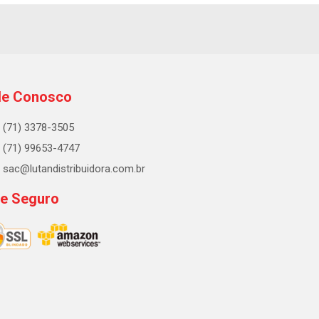
le Conosco
(71) 3378-3505
(71) 99653-4747
sac@lutandistribuidora.com.br
te Seguro