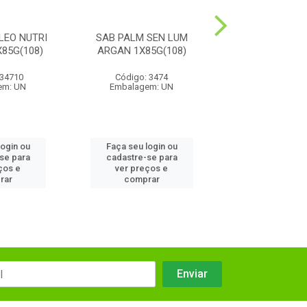
LEO NUTRI
SAB PALM SEN LUM
SAB PALM NAT 
85G(108)
ARGAN 1X85G(108)
GELEIA 1X85
 34710
Código: 3474
Código: 34
em: UN
Embalagem: UN
Embalagem:
login ou
Faça seu login ou
Faça seu log
se para
cadastre-se para
cadastre-se
ços e
ver preços e
ver preços
rar
comprar
compra