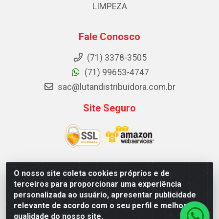
LIMPEZA
Fale Conosco
(71) 3378-3505
(71) 99653-4747
sac@lutandistribuidora.com.br
Site Seguro
O nosso site coleta cookies próprios e de
Lutan Distribuidora - Rua Dr. Gerino Souza Filho, 1525 -
terceiros para proporcionar uma experiência
Itinga - Lauro de Freitas / BA - CEP 42700-000 - CNPJ
personalizada ao usuário, apresentar publicidade
05.156.713/0001-62
relevante de acordo com o seu perfil e melhorar a
qualidade do nosso site.