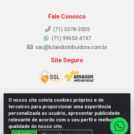
Fale Conosco
(71) 3378-3505
(71) 99653-4747
sac@lutandistribuidora.com.br
Site Seguro
O nosso site coleta cookies próprios e de
Lutan Distribuidora - Rua Dr. Gerino Souza Filho, 1525 -
terceiros para proporcionar uma experiência
Itinga - Lauro de Freitas / BA - CEP 42700-000 - CNPJ
personalizada ao usuário, apresentar publicidade
05.156.713/0001-62
relevante de acordo com o seu perfil e melhorar a
qualidade do nosso site.