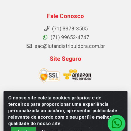
Fale Conosco
(71) 3378-3505
(71) 99653-4747
sac@lutandistribuidora.com.br
Site Seguro
O nosso site coleta cookies próprios e de
Lutan Distribuidora - Rua Dr. Gerino Souza Filho, 1525 -
terceiros para proporcionar uma experiência
Itinga - Lauro de Freitas / BA - CEP 42700-000 - CNPJ
personalizada ao usuário, apresentar publicidade
05.156.713/0001-62
relevante de acordo com o seu perfil e melhorar a
qualidade do nosso site.