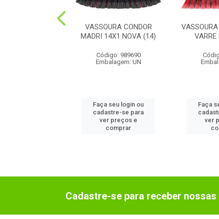
NDOR 1126 BORR
VASSOURA CONDOR
VASSOURA
A 30CM (12)
MADRI 14X1 NOVA (14)
VARRE 
digo: 980980
Código: 989690
Códig
balagem: UN
Embalagem: UN
Embal
 seu login ou
Faça seu login ou
Faça s
astre-se para
cadastre-se para
cadast
er preços e
ver preços e
ver 
comprar
comprar
co
Cadastre-se para receber nossas 