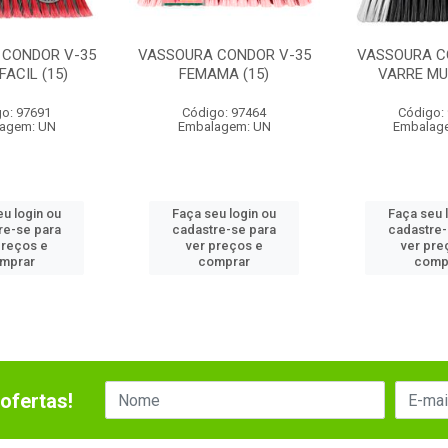
 CONDOR V-35
VASSOURA CONDOR V-35
VASSOURA C
FACIL (15)
FEMAMA (15)
VARRE MUI
o: 97691
Código: 97464
Código:
agem: UN
Embalagem: UN
Embalag
eu login ou
Faça seu login ou
Faça seu 
re-se para
cadastre-se para
cadastre-
preços e
ver preços e
ver pre
mprar
comprar
comp
ofertas!