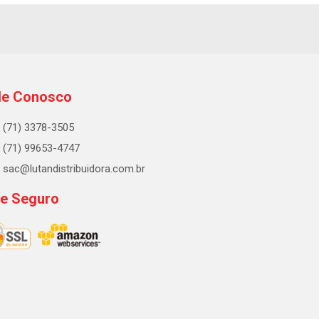
le Conosco
(71) 3378-3505
(71) 99653-4747
sac@lutandistribuidora.com.br
te Seguro