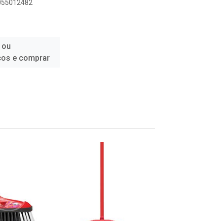
1055012482
 ou
ços e comprar