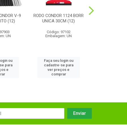
ONDOR V-9
RODO CONDOR 1124 BORR
ESFREGAO PI
TO (12)
UNICA 30CM (12)
SUPERFICIE
 97903
Código: 97102
Código: 25
em: UN
Embalagem: UN
Embalagem:
login ou
Faça seu login ou
Faça seu log
se para
cadastre-se para
cadastre-se
ços e
ver preços e
ver preços
rar
comprar
compra