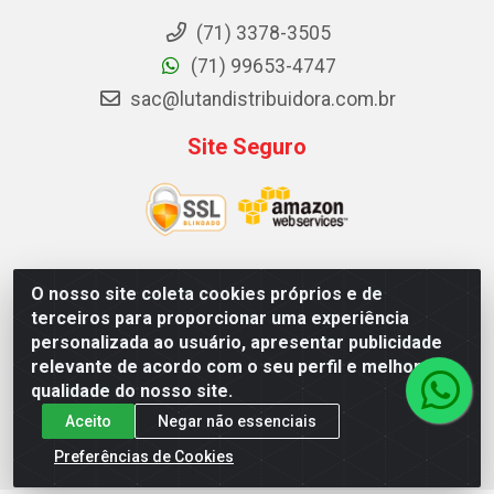
(71) 3378-3505
(71) 99653-4747
sac@lutandistribuidora.com.br
Site Seguro
O nosso site coleta cookies próprios e de
Lutan Distribuidora - Rua Dr. Gerino Souza Filho, 1525 -
terceiros para proporcionar uma experiência
Itinga - Lauro de Freitas / BA - CEP 42700-000 - CNPJ
personalizada ao usuário, apresentar publicidade
05.156.713/0001-62
relevante de acordo com o seu perfil e melhorar a
qualidade do nosso site.
Aceito
Negar não essenciais
Preferências de Cookies