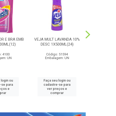
OR E BRA EMB
VEJA MULT LAVANDA 10%
HARPIC PE
00ML(12)
DESC 1X500ML(24)
LAVANDA 1
: 4100
Código: 51594
Código:
gem: UN
Embalagem: UN
Embalag
 login ou
Faça seu login ou
Faça seu 
-se para
cadastre-se para
cadastre
eços e
ver preços e
ver pr
prar
comprar
comp