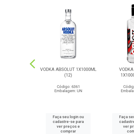
UE DOMECQ
VODKA ABSOLUT 1X1000ML
VODKA
0ML(12)
(12)
1X100
o: 6487
Código: 6361
Códig
agem: UN
Embalagem: UN
Embala
u login ou
Faça seu login ou
Faça seu
e-se para
cadastre-se para
cadastr
reços e
ver preços e
ver p
mprar
comprar
com