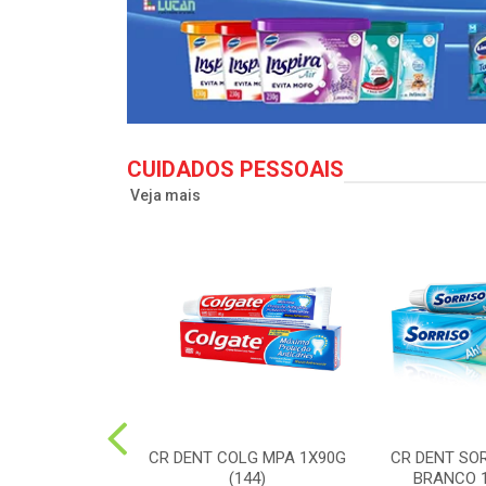
CUIDADOS PESSOAIS
Veja mais
LG TO12 CLEAN
CR DENT COLG MPA 1X90G
CR DENT SO
X50G(72)
(144)
BRANCO 1