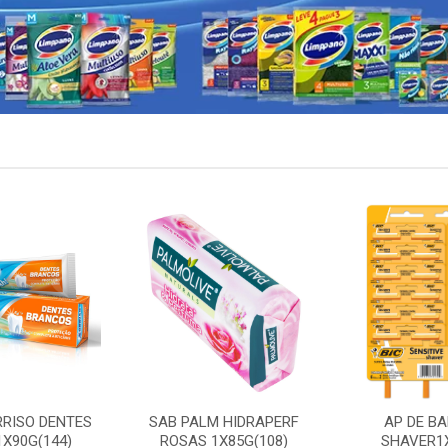
RRISO DENTES
SAB PALM HIDRAPERF
AP DE BA
X90G(144)
ROSAS 1X85G(108)
SHAVER1X