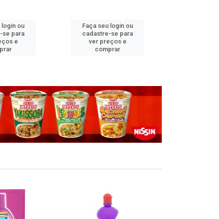
 login ou
Faça seu login ou
Faça seu 
-se para
cadastre-se para
cadastre
eços e
ver preços e
ver pr
prar
comprar
comp