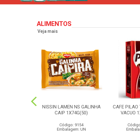
ALIMENTOS
Veja mais
PERONI SOL
NISSIN LAMEN NS GALINHA
CAFE PILAO
S 90G(24)
CAIP 1X74G(50)
VACUO 1
o: 2573
Código: 9154
Código
agem: UN
Embalagem: UN
Embala