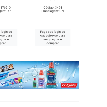
 876510
Código: 3494
Código
gem: DP
Embalagem: UN
Embalag
 login ou
Faça seu login ou
Faça seu 
-se para
cadastre-se para
cadastre
eços e
ver preços e
ver pr
prar
comprar
comp