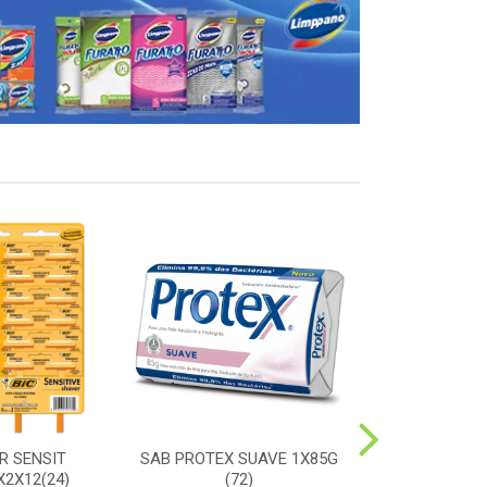
R SENSIT
SAB PROTEX SUAVE 1X85G
ESC SORRIS
2X12(24)
(72)
DURA