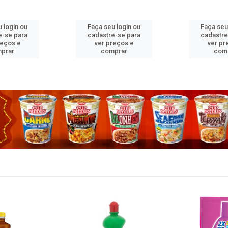
 login ou
Faça seu login ou
Faça seu
e-se para
cadastre-se para
cadastre
reços e
ver preços e
ver pr
prar
comprar
com