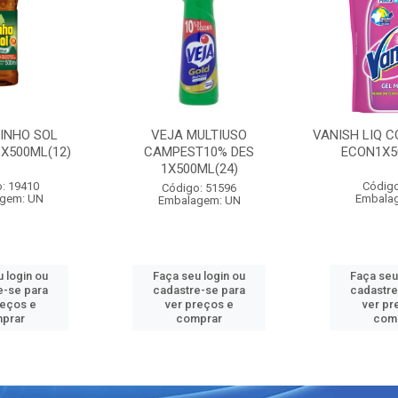
PINHO SOL
VEJA MULTIUSO
VANISH LIQ C
1X500ML(12)
CAMPEST10% DES
ECON1X5
1X500ML(24)
: 19410
Código
Código: 51596
gem: UN
Embala
Embalagem: UN
 login ou
Faça seu login ou
Faça seu
e-se para
cadastre-se para
cadastre
reços e
ver preços e
ver pr
prar
comprar
com