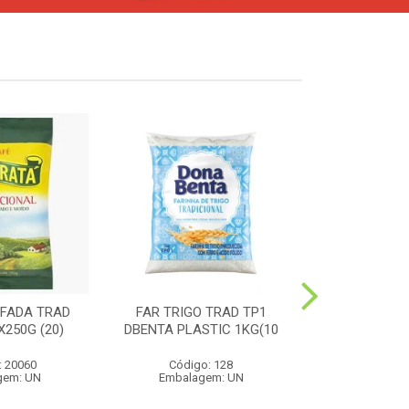
FADA TRAD
FAR TRIGO TRAD TP1
MILHO PIP
250G (20)
DBENTA PLASTIC 1KG(10
PREMIUM 4
: 20060
Código: 128
Código:
gem: UN
Embalagem: UN
Embalag