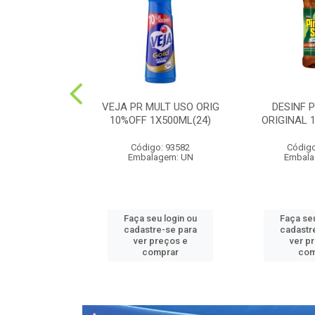
PEDRA PLUS
VEJA PR MULT USO ORIG
DESINF 
 1X20G(36)
10%OFF 1X500ML(24)
ORIGINAL 
o: 52426
Código: 93582
Código
agem: UN
Embalagem: UN
Embala
u login ou
Faça seu login ou
Faça seu
e-se para
cadastre-se para
cadastr
reços e
ver preços e
ver p
mprar
comprar
com