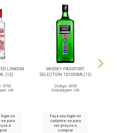
TER LONDON
WHISKY PASSPORT
CONHAQUE
L (12)
SELECTION 1X1000ML(12)
1X1000
: 9750
Código: 6395
Código
gem: UN
Embalagem: UN
Embalag
 login ou
Faça seu login ou
Faça seu 
-se para
cadastre-se para
cadastre
eços e
ver preços e
ver pr
prar
comprar
comp