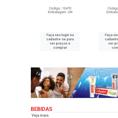
o: 33710
Código: 13470
Código
agem: UN
Embalagem: UN
Embala
u login ou
Faça seu login ou
Faça seu
e-se para
cadastre-se para
cadastr
reços e
ver preços e
ver p
mprar
comprar
com
BEBIDAS
Veja mais