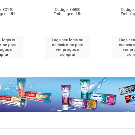
: 30140
Código: 34800
Código:
gem: UN
Embalagem: UN
Embala
 login ou
Faça seu login ou
Faça seu
e-se para
cadastre-se para
cadastre
reços e
ver preços e
ver pr
prar
comprar
com