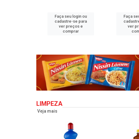
u login ou
Faça seu login ou
Faça seu
e-se para
cadastre-se para
cadastr
reços e
ver preços e
ver p
mprar
comprar
com
LIMPEZA
Veja mais