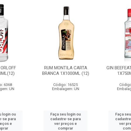
 ORLOFF
RUM MONTILA CARTA
GIN BEEFEA
0ML(12)
BRANCA 1X1000ML (12)
1X750M
o: 6368
Código: 16525
Código
gem: UN
Embalagem: UN
Embala
 login ou
Faça seu login ou
Faça seu
e-se para
cadastre-se para
cadastre
reços e
ver preços e
ver pr
prar
comprar
com