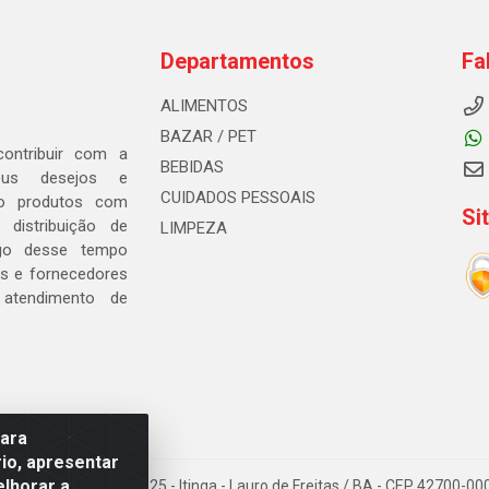
Departamentos
Fa
ALIMENTOS
BAZAR / PET
ontribuir com a
BEBIDAS
seus desejos e
CUIDADOS PESSOAIS
ndo produtos com
Si
distribuição de
LIMPEZA
go desse tempo
s e fornecedores
 atendimento de
para
io, apresentar
elhorar a
. Gerino Souza Filho, 1525 - Itinga - Lauro de Freitas / BA - CEP 42700-