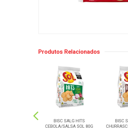
Produtos Relacionados
RANDI MAISENA
BISC SALG HITS
BISC 
350G (20)
CEBOLA/SALSA SOL 80G
CHURRASCO