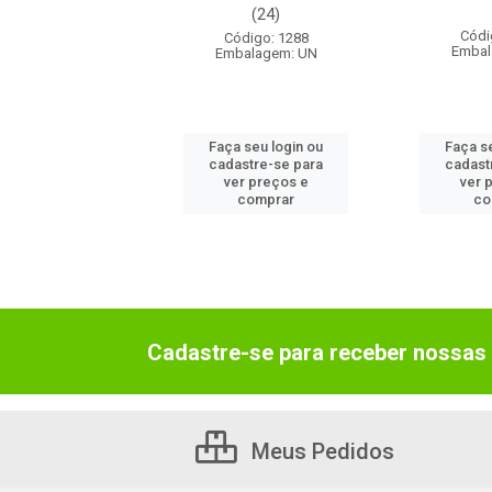
(24)
ódigo: 140
Códi
Código: 1288
balagem: UN
Embal
Embalagem: UN
 seu login ou
Faça seu login ou
Faça s
astre-se para
cadastre-se para
cadast
er preços e
ver preços e
ver 
comprar
comprar
co
Cadastre-se para receber nossas 
Meus Pedidos