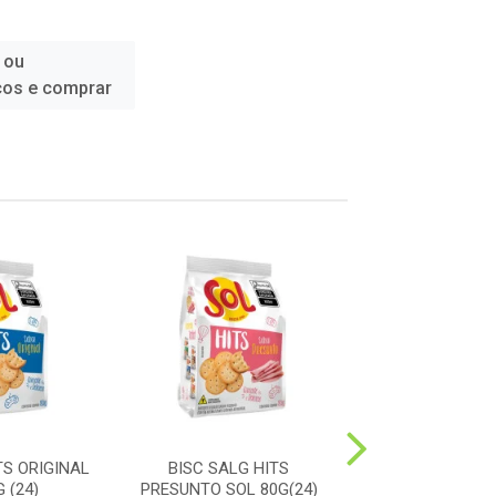
 ou
ços e comprar
TS ORIGINAL
BISC SALG HITS
BISC SALG HI
 (24)
PRESUNTO SOL 80G(24)
ORIGINAL SOL 