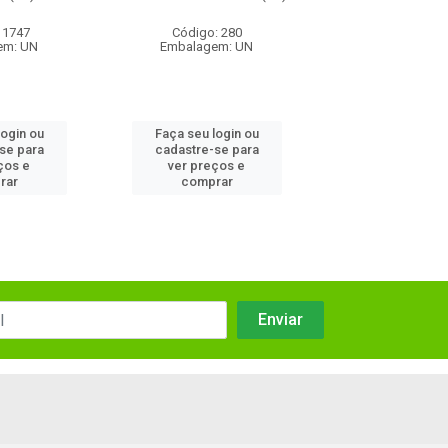
 1747
Código: 280
Código: 27
em: UN
Embalagem: UN
Embalagem:
login ou
Faça seu login ou
Faça seu log
se para
cadastre-se para
cadastre-se
ços e
ver preços e
ver preços
rar
comprar
compra