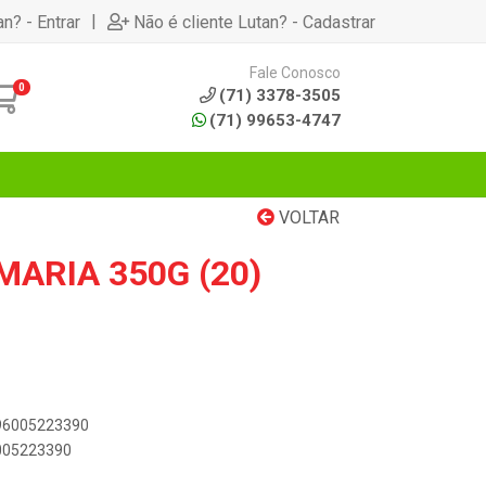
|
an? - Entrar
Não é cliente Lutan? - Cadastrar
Fale Conosco
0
(71) 3378-3505
(71) 99653-4747
VOLTAR
MARIA 350G (20)
896005223390
6005223390