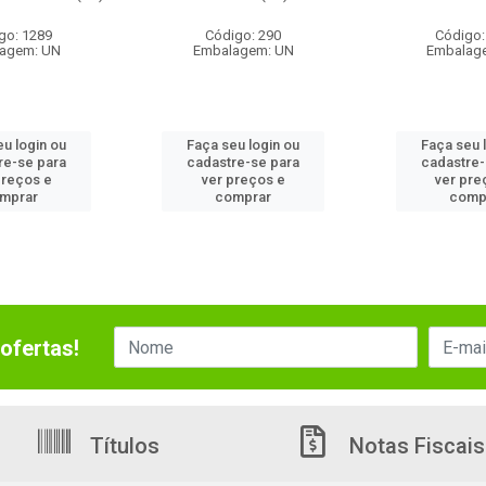
go: 1289
Código: 290
Código:
agem: UN
Embalagem: UN
Embalag
eu login ou
Faça seu login ou
Faça seu 
re-se para
cadastre-se para
cadastre-
preços e
ver preços e
ver pre
mprar
comprar
comp
ofertas!
Títulos
Notas Fiscais