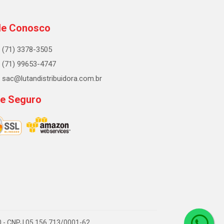
le Conosco
(71) 3378-3505
(71) 99653-4747
sac@lutandistribuidora.com.br
te Seguro
000 - CNPJ 05.156.713/0001-62