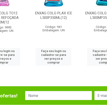
COLG TO12
ENXAG COLG PLAX ICE
ENXAG COLG 
A REFOÇADA
L500P350ML(12)
L500MP35
0M(12
Código: 941
Código:
go: 9993
Embalagem: UN
Embalag
agem: UN
eu login ou
Faça seu login ou
Faça seu 
re-se para
cadastre-se para
cadastre-
preços e
ver preços e
ver pre
mprar
comprar
comp
ofertas!