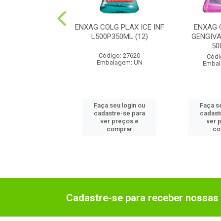
L TUTTIFRUTTI
ENXAG COLG PLAX ICE INF
ENXAG 
FR 1X250ML(24)
L500P350ML (12)
GENGIV
50
digo: 212981
Código: 27620
Códi
balagem: UN
Embalagem: UN
Embal
 seu login ou
Faça seu login ou
Faça s
astre-se para
cadastre-se para
cadast
er preços e
ver preços e
ver 
comprar
comprar
co
Cadastre-se para receber nossas 