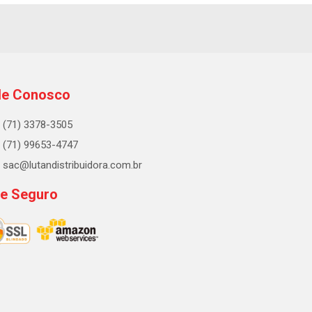
le Conosco
(71) 3378-3505
(71) 99653-4747
sac@lutandistribuidora.com.br
te Seguro