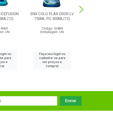
ICEFUSION
ENX COLG PLAX ODOR LV
ENXAG COLGAT
0ML(12)
750ML PG 500ML(12)
MINT L750 P50
 4069
Código: 32884
Código: 23
em: UN
Embalagem: UN
Embalagem:
login ou
Faça seu login ou
Faça seu log
se para
cadastre-se para
cadastre-se
ços e
ver preços e
ver preços
rar
comprar
compra