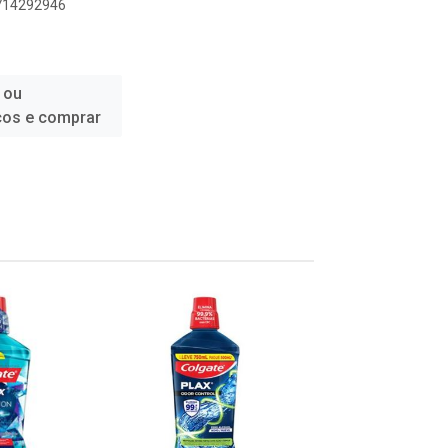
6714292946
 ou
ços e comprar