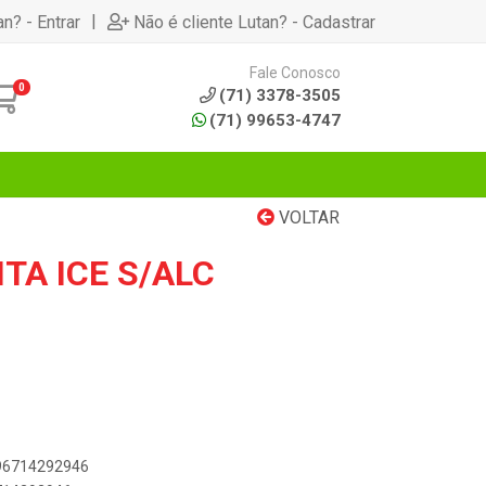
|
an? - Entrar
Não é cliente Lutan? - Cadastrar
Fale Conosco
0
(71) 3378-3505
(71) 99653-4747
VOLTAR
TA ICE S/ALC
896714292946