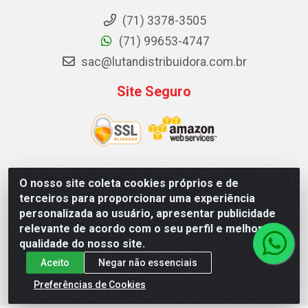
(71) 3378-3505
(71) 99653-4747
sac@lutandistribuidora.com.br
Site Seguro
O nosso site coleta cookies próprios e de
Lutan Distribuidora - Rua Dr. Gerino Souza Filho, 1525 -
terceiros para proporcionar uma experiência
Itinga - Lauro de Freitas / BA - CEP 42700-000 - CNPJ
personalizada ao usuário, apresentar publicidade
05.156.713/0001-62
relevante de acordo com o seu perfil e melhorar a
qualidade do nosso site.
Aceito
Negar não essenciais
Preferências de Cookies